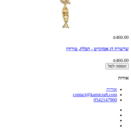
00
₪460.00
שרשרת דג אמזונייט - תכלת, טורקיז
שר
00
₪460.00
הוספה לסל
אודות
אודות
contact@karnicraft.com
0542147900