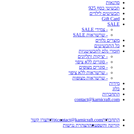
סדנאות
תכשיטי כסף 925
תכשיטים לילדים
Gift Card
SALE
- צמידי SALE
- שרשראות SALE
מוצרים נלווים
כל התכשיטים
חומרי גלם לתכשיטניות
- יציקות ותליונים
- סוגרים ללא ציפוי
- סוגרים מצופים
- שרשראות ללא ציפוי
- שרשראות מצופות
מידות
בלוג
התחברות
contact@karnicraft.com
התחברות
contact@karnicraft.com
אודות
צרו קשר
קורונה והשפעתה
הצהרת נגישות