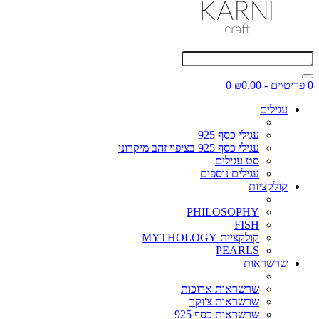
0 פריט\ים - ₪0.00
0
עגילים
עגילי כסף 925
עגילי כסף 925 בציפוי זהב מיקרוני
סט עגילים
עגילים נוספים
קולקציות
PHILOSOPHY
FISH
קולקציית MYTHOLOGY
PEARLS
שרשראות
שרשראות ארוכות
שרשראות צ'וקר
שרשראות כסף 925