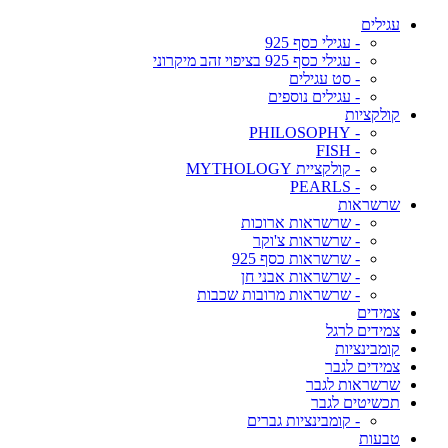
עגילים
- עגילי כסף 925
- עגילי כסף 925 בציפוי זהב מיקרוני
- סט עגילים
- עגילים נוספים
קולקציות
- PHILOSOPHY
- FISH
- קולקציית MYTHOLOGY
- PEARLS
שרשראות
- שרשראות ארוכות
- שרשראות צ'וקר
- שרשראות כסף 925
- שרשראות אבני חן
- שרשראות מרובות שכבות
צמידים
צמידים לרגל
קומבינציות
צמידים לגבר
שרשראות לגבר
תכשיטים לגבר
- קומבינציות גברים
טבעות