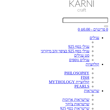
0 פריט\ים - ₪0.00
0
עגילים
עגילי כסף 925
עגילי כסף 925 בציפוי זהב מיקרוני
סט עגילים
עגילים נוספים
קולקציות
PHILOSOPHY
FISH
קולקציית MYTHOLOGY
PEARLS
שרשראות
שרשראות ארוכות
שרשראות צ'וקר
שרשראות כסף 925