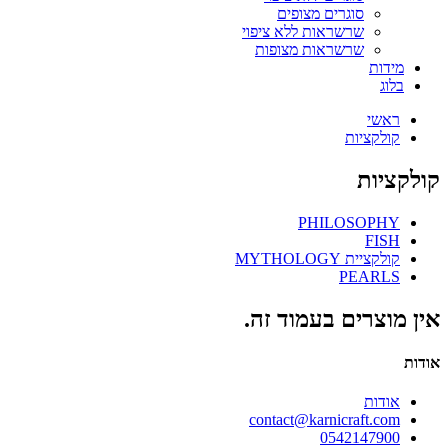
סוגרים מצופים
שרשראות ללא ציפוי
שרשראות מצופות
מידות
בלוג
ראשי
קולקציות
קולקציות
PHILOSOPHY
FISH
קולקציית MYTHOLOGY
PEARLS
אין מוצרים בעמוד זה.
אודות
אודות
contact@karnicraft.com
0542147900