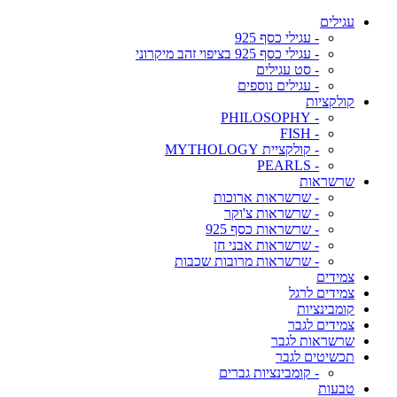
עגילים
- עגילי כסף 925
- עגילי כסף 925 בציפוי זהב מיקרוני
- סט עגילים
- עגילים נוספים
קולקציות
- PHILOSOPHY
- FISH
- קולקציית MYTHOLOGY
- PEARLS
שרשראות
- שרשראות ארוכות
- שרשראות צ'וקר
- שרשראות כסף 925
- שרשראות אבני חן
- שרשראות מרובות שכבות
צמידים
צמידים לרגל
קומבינציות
צמידים לגבר
שרשראות לגבר
תכשיטים לגבר
- קומבינציות גברים
טבעות