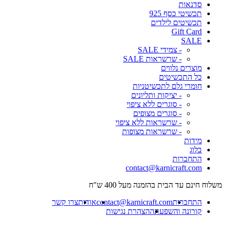
סדנאות
תכשיטי כסף 925
תכשיטים לילדים
Gift Card
SALE
- צמידי SALE
- שרשראות SALE
מוצרים נלווים
כל התכשיטים
חומרי גלם לתכשיטניות
- יציקות ותליונים
- סוגרים ללא ציפוי
- סוגרים מצופים
- שרשראות ללא ציפוי
- שרשראות מצופות
מידות
בלוג
התחברות
contact@karnicraft.com
משלוח חינם עד הבית בהזמנה מעל 400 ש"ח
התחברות
contact@karnicraft.com
אודות
צרו קשר
קורונה והשפעתה
הצהרת נגישות