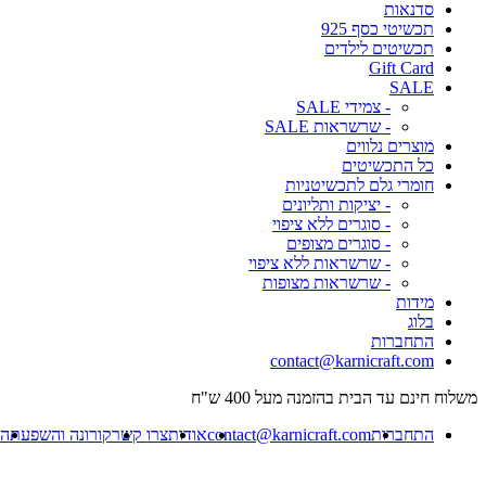
סדנאות
תכשיטי כסף 925
תכשיטים לילדים
Gift Card
SALE
- צמידי SALE
- שרשראות SALE
מוצרים נלווים
כל התכשיטים
חומרי גלם לתכשיטניות
- יציקות ותליונים
- סוגרים ללא ציפוי
- סוגרים מצופים
- שרשראות ללא ציפוי
- שרשראות מצופות
מידות
בלוג
התחברות
contact@karnicraft.com
משלוח חינם עד הבית בהזמנה מעל 400 ש"ח
התחברות
contact@karnicraft.com
אודות
צרו קשר
קורונה והשפעתה