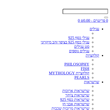
0 פריט\ים - ₪0.00
0
עגילים
עגילי כסף 925
עגילי כסף 925 בציפוי זהב מיקרוני
סט עגילים
עגילים נוספים
קולקציות
PHILOSOPHY
FISH
קולקציית MYTHOLOGY
PEARLS
שרשראות
שרשראות ארוכות
שרשראות צ'וקר
שרשראות כסף 925
שרשראות אבני חן
שרשראות מרובות שכבות