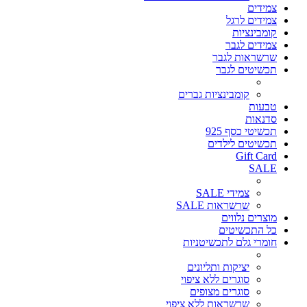
צמידים
צמידים לרגל
קומבינציות
צמידים לגבר
שרשראות לגבר
תכשיטים לגבר
קומבינציות גברים
טבעות
סדנאות
תכשיטי כסף 925
תכשיטים לילדים
Gift Card
SALE
צמידי SALE
שרשראות SALE
מוצרים נלווים
כל התכשיטים
חומרי גלם לתכשיטניות
יציקות ותליונים
סוגרים ללא ציפוי
סוגרים מצופים
שרשראות ללא ציפוי