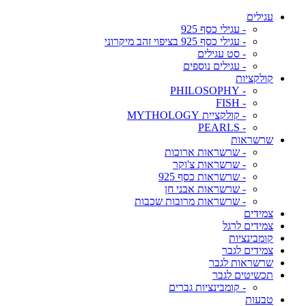
עגילים
- עגילי כסף 925
- עגילי כסף 925 בציפוי זהב מיקרוני
- סט עגילים
- עגילים נוספים
קולקציות
- PHILOSOPHY
- FISH
- קולקציית MYTHOLOGY
- PEARLS
שרשראות
- שרשראות ארוכות
- שרשראות צ'וקר
- שרשראות כסף 925
- שרשראות אבני חן
- שרשראות מרובות שכבות
צמידים
צמידים לרגל
קומבינציות
צמידים לגבר
שרשראות לגבר
תכשיטים לגבר
- קומבינציות גברים
טבעות