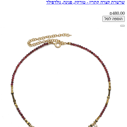
שרשרת קצרה קתרין - טורקיז, פנינה, גולדפילד
₪480.00
הוספה לסל