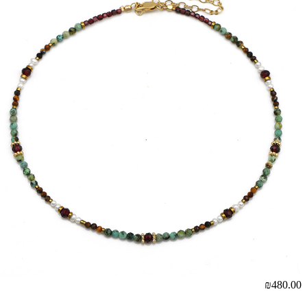
₪480.00