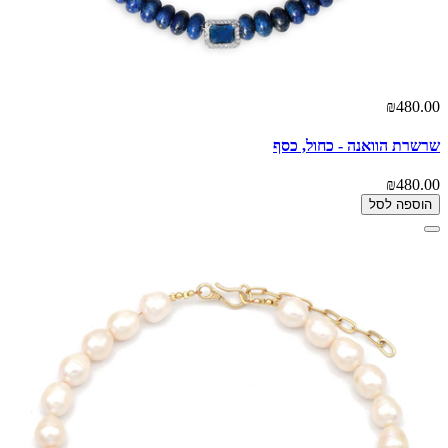
₪480.00
שרשרת הוואנה - כחול, כסף
₪480.00
הוספה לסל