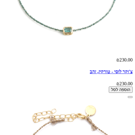
₪230.00
צ'וקר לוסי - טורקיז, זהב
₪230.00
הוספה לסל