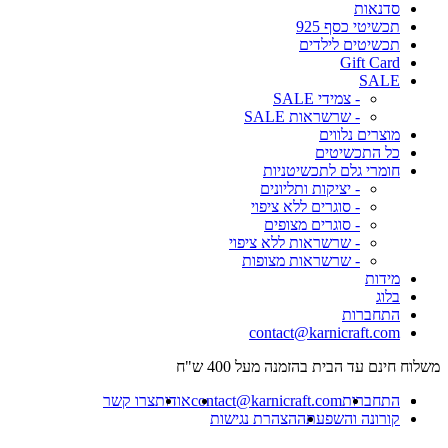
סדנאות
תכשיטי כסף 925
תכשיטים לילדים
Gift Card
SALE
- צמידי SALE
- שרשראות SALE
מוצרים נלווים
כל התכשיטים
חומרי גלם לתכשיטניות
- יציקות ותליונים
- סוגרים ללא ציפוי
- סוגרים מצופים
- שרשראות ללא ציפוי
- שרשראות מצופות
מידות
בלוג
התחברות
contact@karnicraft.com
משלוח חינם עד הבית בהזמנה מעל 400 ש"ח
התחברות
contact@karnicraft.com
אודות
צרו קשר
קורונה והשפעתה
הצהרת נגישות