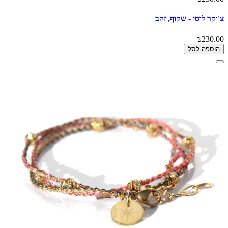
צ'וקר לוסי - שקוף, זהב
₪230.00
הוספה לסל