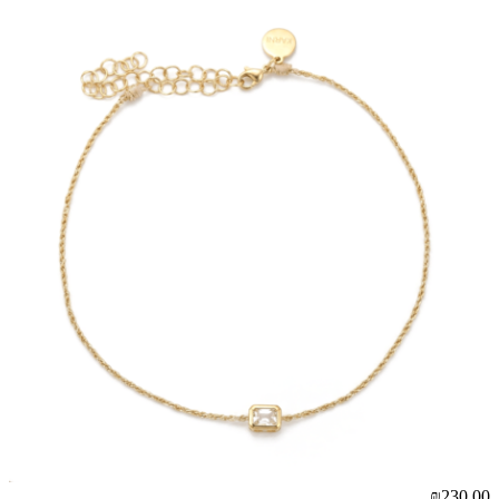
₪230.00