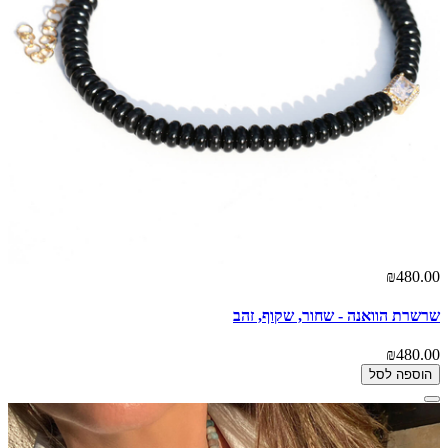
₪480.00
שרשרת הוואנה - שחור, שקוף, זהב
₪480.00
הוספה לסל