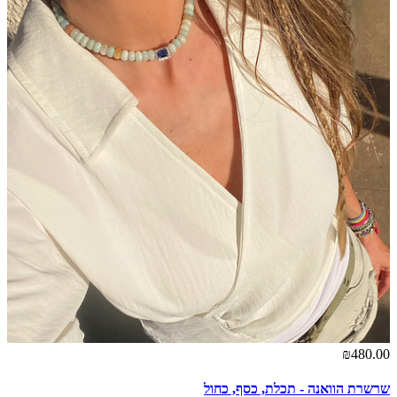
₪480.00
שרשרת הוואנה - תכלת, כסף, כחול