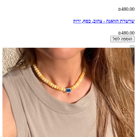
₪480.00
שרשרת הוואנה - צהוב, כסף, ירוק
₪480.00
הוספה לסל