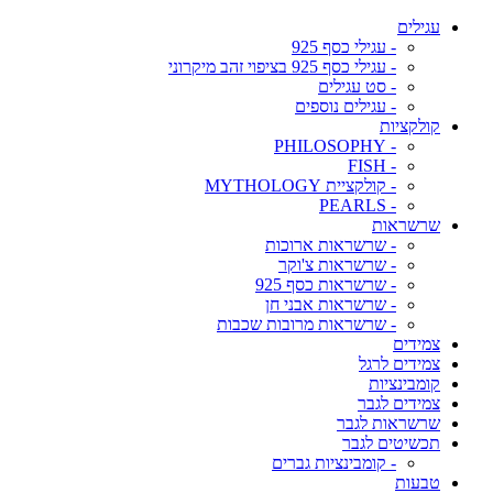
עגילים
- עגילי כסף 925
- עגילי כסף 925 בציפוי זהב מיקרוני
- סט עגילים
- עגילים נוספים
קולקציות
- PHILOSOPHY
- FISH
- קולקציית MYTHOLOGY
- PEARLS
שרשראות
- שרשראות ארוכות
- שרשראות צ'וקר
- שרשראות כסף 925
- שרשראות אבני חן
- שרשראות מרובות שכבות
צמידים
צמידים לרגל
קומבינציות
צמידים לגבר
שרשראות לגבר
תכשיטים לגבר
- קומבינציות גברים
טבעות