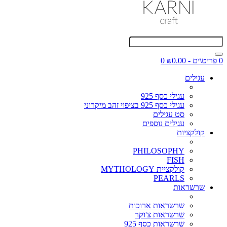
0 פריט\ים - ₪0.00
0
עגילים
עגילי כסף 925
עגילי כסף 925 בציפוי זהב מיקרוני
סט עגילים
עגילים נוספים
קולקציות
PHILOSOPHY
FISH
קולקציית MYTHOLOGY
PEARLS
שרשראות
שרשראות ארוכות
שרשראות צ'וקר
שרשראות כסף 925