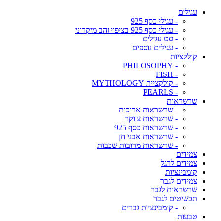
עגילים
- עגילי כסף 925
- עגילי כסף 925 בציפוי זהב מיקרוני
- סט עגילים
- עגילים נוספים
קולקציות
- PHILOSOPHY
- FISH
- קולקציית MYTHOLOGY
- PEARLS
שרשראות
- שרשראות ארוכות
- שרשראות צ'וקר
- שרשראות כסף 925
- שרשראות אבני חן
- שרשראות מרובות שכבות
צמידים
צמידים לרגל
קומבינציות
צמידים לגבר
שרשראות לגבר
תכשיטים לגבר
- קומבינציות גברים
טבעות