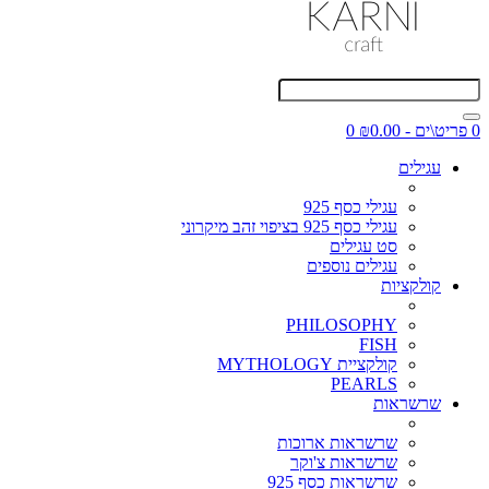
0 פריט\ים - ₪0.00
0
עגילים
עגילי כסף 925
עגילי כסף 925 בציפוי זהב מיקרוני
סט עגילים
עגילים נוספים
קולקציות
PHILOSOPHY
FISH
קולקציית MYTHOLOGY
PEARLS
שרשראות
שרשראות ארוכות
שרשראות צ'וקר
שרשראות כסף 925