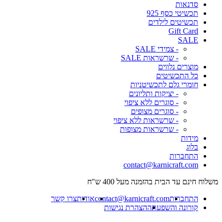
סדנאות
תכשיטי כסף 925
תכשיטים לילדים
Gift Card
SALE
- צמידי SALE
- שרשראות SALE
מוצרים נלווים
כל התכשיטים
חומרי גלם לתכשיטניות
- יציקות ותליונים
- סוגרים ללא ציפוי
- סוגרים מצופים
- שרשראות ללא ציפוי
- שרשראות מצופות
מידות
בלוג
התחברות
contact@karnicraft.com
משלוח חינם עד הבית בהזמנה מעל 400 ש"ח
התחברות
contact@karnicraft.com
אודות
צרו קשר
קורונה והשפעתה
הצהרת נגישות