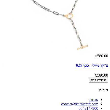
00
₪580.00
צ'וקר מיילי - כסף 925
שר
00
₪580.00
הוספה לסל
אודות
אודות
contact@karnicraft.com
0542147900