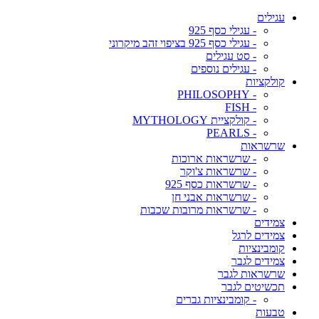
עגילים
- עגילי כסף 925
- עגילי כסף 925 בציפוי זהב מיקרוני
- סט עגילים
- עגילים נוספים
קולקציות
- PHILOSOPHY
- FISH
- קולקציית MYTHOLOGY
- PEARLS
שרשראות
- שרשראות ארוכות
- שרשראות צ'וקר
- שרשראות כסף 925
- שרשראות אבני חן
- שרשראות מרובות שכבות
צמידים
צמידים לרגל
קומבינציות
צמידים לגבר
שרשראות לגבר
תכשיטים לגבר
- קומבינציות גברים
טבעות