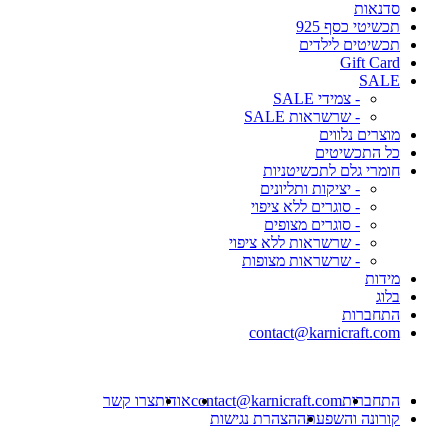
סדנאות
תכשיטי כסף 925
תכשיטים לילדים
Gift Card
SALE
- צמידי SALE
- שרשראות SALE
מוצרים נלווים
כל התכשיטים
חומרי גלם לתכשיטניות
- יציקות ותליונים
- סוגרים ללא ציפוי
- סוגרים מצופים
- שרשראות ללא ציפוי
- שרשראות מצופות
מידות
בלוג
התחברות
contact@karnicraft.com
התחברות
contact@karnicraft.com
אודות
צרו קשר
קורונה והשפעתה
הצהרת נגישות