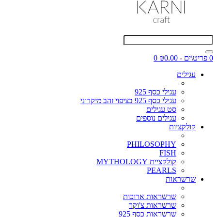
0 פריט\ים - ₪0.00
0
עגילים
עגילי כסף 925
עגילי כסף 925 בציפוי זהב מיקרוני
סט עגילים
עגילים נוספים
קולקציות
PHILOSOPHY
FISH
קולקציית MYTHOLOGY
PEARLS
שרשראות
שרשראות ארוכות
שרשראות צ'וקר
שרשראות כסף 925