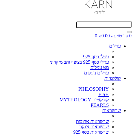
0 פריט\ים - ₪0.00
0
עגילים
עגילי כסף 925
עגילי כסף 925 בציפוי זהב מיקרוני
סט עגילים
עגילים נוספים
קולקציות
PHILOSOPHY
FISH
קולקציית MYTHOLOGY
PEARLS
שרשראות
שרשראות ארוכות
שרשראות צ'וקר
שרשראות כסף 925