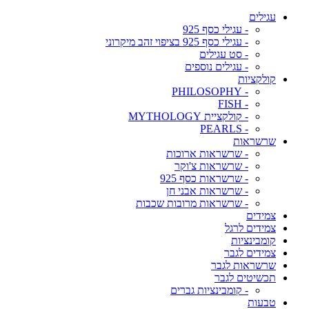
עגילים
- עגילי כסף 925
- עגילי כסף 925 בציפוי זהב מיקרוני
- סט עגילים
- עגילים נוספים
קולקציות
- PHILOSOPHY
- FISH
- קולקציית MYTHOLOGY
- PEARLS
שרשראות
- שרשראות ארוכות
- שרשראות צ'וקר
- שרשראות כסף 925
- שרשראות אבני חן
- שרשראות מרובות שכבות
צמידים
צמידים לרגל
קומבינציות
צמידים לגבר
שרשראות לגבר
תכשיטים לגבר
- קומבינציות גברים
טבעות