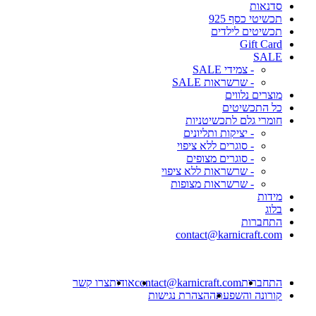
סדנאות
תכשיטי כסף 925
תכשיטים לילדים
Gift Card
SALE
- צמידי SALE
- שרשראות SALE
מוצרים נלווים
כל התכשיטים
חומרי גלם לתכשיטניות
- יציקות ותליונים
- סוגרים ללא ציפוי
- סוגרים מצופים
- שרשראות ללא ציפוי
- שרשראות מצופות
מידות
בלוג
התחברות
contact@karnicraft.com
התחברות
contact@karnicraft.com
אודות
צרו קשר
קורונה והשפעתה
הצהרת נגישות