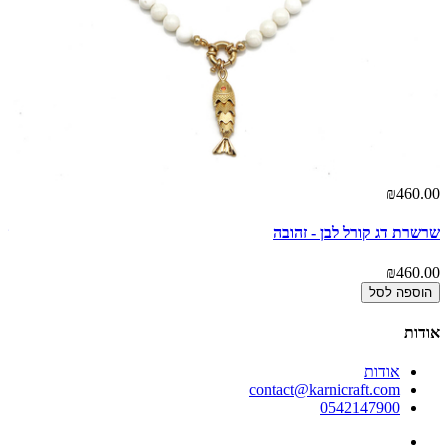
00
₪460.00
שרשרת דג קורל לבן - זהובה
שר
00
₪460.00
הוספה לסל
אודות
אודות
contact@karnicraft.com
0542147900