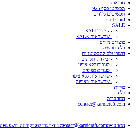
סדנאות
תכשיטי כסף 925
תכשיטים לילדים
Gift Card
SALE
- צמידי SALE
- שרשראות SALE
מוצרים נלווים
כל התכשיטים
חומרי גלם לתכשיטניות
- יציקות ותליונים
- סוגרים ללא ציפוי
- סוגרים מצופים
- שרשראות ללא ציפוי
- שרשראות מצופות
מידות
בלוג
התחברות
contact@karnicraft.com
התחברות
contact@karnicraft.com
אודות
צרו קשר
קורונה והשפעתה