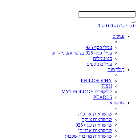
0 פריט\ים - ₪0.00
0
עגילים
עגילי כסף 925
עגילי כסף 925 בציפוי זהב מיקרוני
סט עגילים
עגילים נוספים
קולקציות
PHILOSOPHY
FISH
קולקציית MYTHOLOGY
PEARLS
שרשראות
שרשראות ארוכות
שרשראות צ'וקר
שרשראות כסף 925
שרשראות אבני חן
שרשראות מרובות שכבות