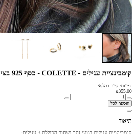
קומבינציית עגילים - COLETTE - כסף 925 בציפוי זהב מיקרוני
זמינות: קיים במלאי
₪355.00
הוספה לסל
תיאור
קומבינציית עגילים בגווני זהב ושחור הכוללת 3 עגילים: