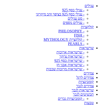
עגילים
- עגילי כסף 925
- עגילי כסף 925 בציפוי זהב מיקרוני
- סט עגילים
- עגילים נוספים
קולקציות
- PHILOSOPHY
- FISH
- קולקציית MYTHOLOGY
- PEARLS
שרשראות
- שרשראות ארוכות
- שרשראות צ'וקר
- שרשראות כסף 925
- שרשראות אבני חן
- שרשראות מרובות שכבות
צמידים
צמידים לרגל
קומבינציות
צמידים לגבר
שרשראות לגבר
תכשיטים לגבר
- קומבינציות גברים
טבעות