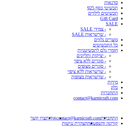
סדנאות
תכשיטי כסף 925
תכשיטים לילדים
Gift Card
SALE
- צמידי SALE
- שרשראות SALE
מוצרים נלווים
כל התכשיטים
חומרי גלם לתכשיטניות
- יציקות ותליונים
- סוגרים ללא ציפוי
- סוגרים מצופים
- שרשראות ללא ציפוי
- שרשראות מצופות
מידות
בלוג
התחברות
contact@karnicraft.com
התחברות
contact@karnicraft.com
אודות
צרו קשר
קורונה והשפעתה
הצהרת נגישות