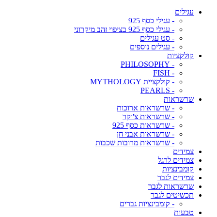
עגילים
- עגילי כסף 925
- עגילי כסף 925 בציפוי זהב מיקרוני
- סט עגילים
- עגילים נוספים
קולקציות
- PHILOSOPHY
- FISH
- קולקציית MYTHOLOGY
- PEARLS
שרשראות
- שרשראות ארוכות
- שרשראות צ'וקר
- שרשראות כסף 925
- שרשראות אבני חן
- שרשראות מרובות שכבות
צמידים
צמידים לרגל
קומבינציות
צמידים לגבר
שרשראות לגבר
תכשיטים לגבר
- קומבינציות גברים
טבעות