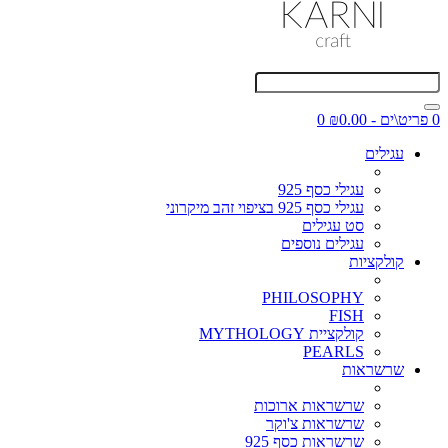
0 פריט\ים - ₪0.00
0
עגילים
עגילי כסף 925
עגילי כסף 925 בציפוי זהב מיקרוני
סט עגילים
עגילים נוספים
קולקציות
PHILOSOPHY
FISH
קולקציית MYTHOLOGY
PEARLS
שרשראות
שרשראות ארוכות
שרשראות צ'וקר
שרשראות כסף 925