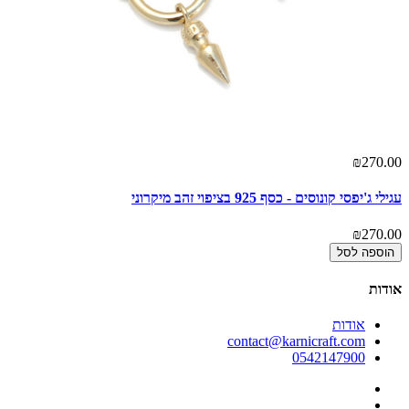
00
₪270.00
עגילי ג'יפסי קונוסים - כסף 925 בציפוי זהב מיקרוני
עגי
00
₪270.00
הוספה לסל
אודות
אודות
contact@karnicraft.com
0542147900