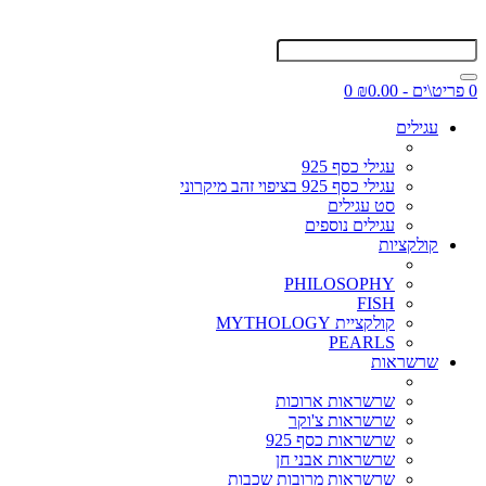
0 פריט\ים - ₪0.00
0
עגילים
עגילי כסף 925
עגילי כסף 925 בציפוי זהב מיקרוני
סט עגילים
עגילים נוספים
קולקציות
PHILOSOPHY
FISH
קולקציית MYTHOLOGY
PEARLS
שרשראות
שרשראות ארוכות
שרשראות צ'וקר
שרשראות כסף 925
שרשראות אבני חן
שרשראות מרובות שכבות