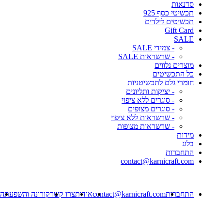
סדנאות
תכשיטי כסף 925
תכשיטים לילדים
Gift Card
SALE
- צמידי SALE
- שרשראות SALE
מוצרים נלווים
כל התכשיטים
חומרי גלם לתכשיטניות
- יציקות ותליונים
- סוגרים ללא ציפוי
- סוגרים מצופים
- שרשראות ללא ציפוי
- שרשראות מצופות
מידות
בלוג
התחברות
contact@karnicraft.com
התחברות
contact@karnicraft.com
אודות
צרו קשר
קורונה והשפעתה