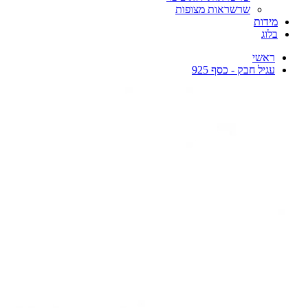
שרשראות מצופות
מידות
בלוג
ראשי
עגיל חבק - כסף 925