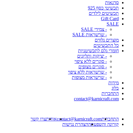
סדנאות
תכשיטי כסף 925
תכשיטים לילדים
Gift Card
SALE
- צמידי SALE
- שרשראות SALE
מוצרים נלווים
כל התכשיטים
חומרי גלם לתכשיטניות
- יציקות ותליונים
- סוגרים ללא ציפוי
- סוגרים מצופים
- שרשראות ללא ציפוי
- שרשראות מצופות
מידות
בלוג
התחברות
contact@karnicraft.com
התחברות
contact@karnicraft.com
אודות
צרו קשר
קורונה והשפעתה
הצהרת נגישות