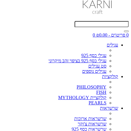
0 פריט\ים - ₪0.00
0
עגילים
עגילי כסף 925
עגילי כסף 925 בציפוי זהב מיקרוני
סט עגילים
עגילים נוספים
קולקציות
PHILOSOPHY
FISH
קולקציית MYTHOLOGY
PEARLS
שרשראות
שרשראות ארוכות
שרשראות צ'וקר
שרשראות כסף 925