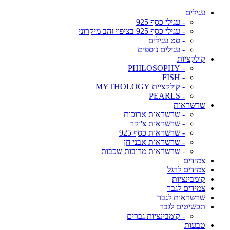
עגילים
- עגילי כסף 925
- עגילי כסף 925 בציפוי זהב מיקרוני
- סט עגילים
- עגילים נוספים
קולקציות
- PHILOSOPHY
- FISH
- קולקציית MYTHOLOGY
- PEARLS
שרשראות
- שרשראות ארוכות
- שרשראות צ'וקר
- שרשראות כסף 925
- שרשראות אבני חן
- שרשראות מרובות שכבות
צמידים
צמידים לרגל
קומבינציות
צמידים לגבר
שרשראות לגבר
תכשיטים לגבר
- קומבינציות גברים
טבעות