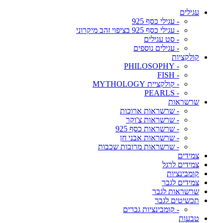
עגילים
- עגילי כסף 925
- עגילי כסף 925 בציפוי זהב מיקרוני
- סט עגילים
- עגילים נוספים
קולקציות
- PHILOSOPHY
- FISH
- קולקציית MYTHOLOGY
- PEARLS
שרשראות
- שרשראות ארוכות
- שרשראות צ'וקר
- שרשראות כסף 925
- שרשראות אבני חן
- שרשראות מרובות שכבות
צמידים
צמידים לרגל
קומבינציות
צמידים לגבר
שרשראות לגבר
תכשיטים לגבר
- קומבינציות גברים
טבעות