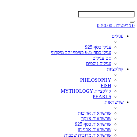
0 פריט\ים - ₪0.00
0
עגילים
עגילי כסף 925
עגילי כסף 925 בציפוי זהב מיקרוני
סט עגילים
עגילים נוספים
קולקציות
PHILOSOPHY
FISH
קולקציית MYTHOLOGY
PEARLS
שרשראות
שרשראות ארוכות
שרשראות צ'וקר
שרשראות כסף 925
שרשראות אבני חן
שרשראות מרובות שכבות