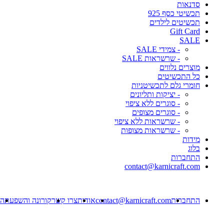
סדנאות
תכשיטי כסף 925
תכשיטים לילדים
Gift Card
SALE
- צמידי SALE
- שרשראות SALE
מוצרים נלווים
כל התכשיטים
חומרי גלם לתכשיטניות
- יציקות ותליונים
- סוגרים ללא ציפוי
- סוגרים מצופים
- שרשראות ללא ציפוי
- שרשראות מצופות
מידות
בלוג
התחברות
contact@karnicraft.com
התחברות
contact@karnicraft.com
אודות
צרו קשר
קורונה והשפעתה