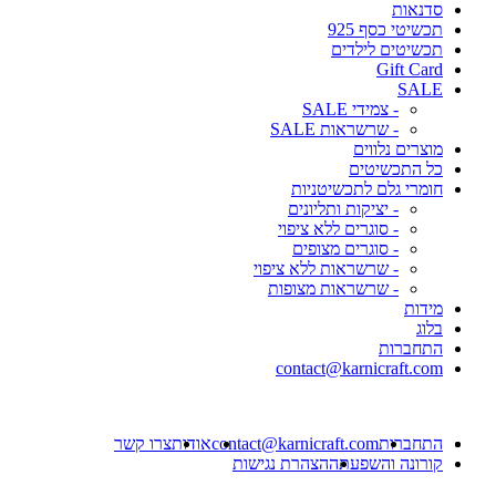
סדנאות
תכשיטי כסף 925
תכשיטים לילדים
Gift Card
SALE
- צמידי SALE
- שרשראות SALE
מוצרים נלווים
כל התכשיטים
חומרי גלם לתכשיטניות
- יציקות ותליונים
- סוגרים ללא ציפוי
- סוגרים מצופים
- שרשראות ללא ציפוי
- שרשראות מצופות
מידות
בלוג
התחברות
contact@karnicraft.com
התחברות
contact@karnicraft.com
אודות
צרו קשר
קורונה והשפעתה
הצהרת נגישות