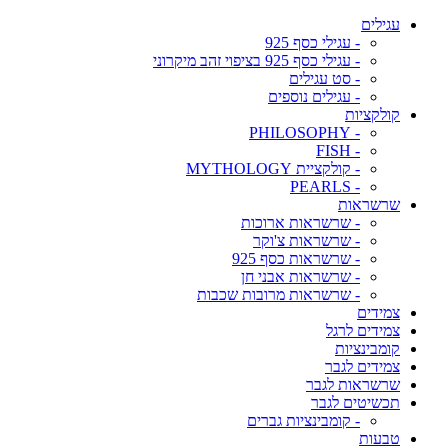
עגילים
- עגילי כסף 925
- עגילי כסף 925 בציפוי זהב מיקרוני
- סט עגילים
- עגילים נוספים
קולקציות
- PHILOSOPHY
- FISH
- קולקציית MYTHOLOGY
- PEARLS
שרשראות
- שרשראות ארוכות
- שרשראות צ'וקר
- שרשראות כסף 925
- שרשראות אבני חן
- שרשראות מרובות שכבות
צמידים
צמידים לרגל
קומבינציות
צמידים לגבר
שרשראות לגבר
תכשיטים לגבר
- קומבינציות גברים
טבעות