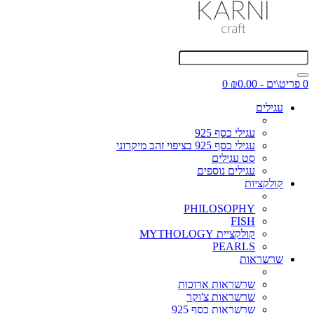
0 פריט\ים - ₪0.00
0
עגילים
עגילי כסף 925
עגילי כסף 925 בציפוי זהב מיקרוני
סט עגילים
עגילים נוספים
קולקציות
PHILOSOPHY
FISH
קולקציית MYTHOLOGY
PEARLS
שרשראות
שרשראות ארוכות
שרשראות צ'וקר
שרשראות כסף 925