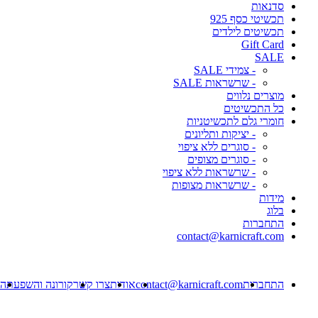
סדנאות
תכשיטי כסף 925
תכשיטים לילדים
Gift Card
SALE
- צמידי SALE
- שרשראות SALE
מוצרים נלווים
כל התכשיטים
חומרי גלם לתכשיטניות
- יציקות ותליונים
- סוגרים ללא ציפוי
- סוגרים מצופים
- שרשראות ללא ציפוי
- שרשראות מצופות
מידות
בלוג
התחברות
contact@karnicraft.com
התחברות
contact@karnicraft.com
אודות
צרו קשר
קורונה והשפעתה