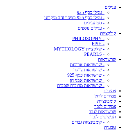
עגילים
- עגילי כסף 925
- עגילי כסף 925 בציפוי זהב מיקרוני
- סט עגילים
- עגילים נוספים
קולקציות
- PHILOSOPHY
- FISH
- קולקציית MYTHOLOGY
- PEARLS
שרשראות
- שרשראות ארוכות
- שרשראות צ'וקר
- שרשראות כסף 925
- שרשראות אבני חן
- שרשראות מרובות שכבות
צמידים
צמידים לרגל
קומבינציות
צמידים לגבר
שרשראות לגבר
תכשיטים לגבר
- קומבינציות גברים
טבעות