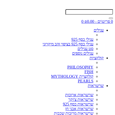
0 פריט\ים - ₪0.00
0
עגילים
עגילי כסף 925
עגילי כסף 925 בציפוי זהב מיקרוני
סט עגילים
עגילים נוספים
קולקציות
PHILOSOPHY
FISH
קולקציית MYTHOLOGY
PEARLS
שרשראות
שרשראות ארוכות
שרשראות צ'וקר
שרשראות כסף 925
שרשראות אבני חן
שרשראות מרובות שכבות