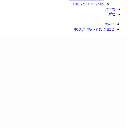
שרשראות מצופות
מידות
בלוג
ראשי
טבעת נונה - שחור, כסף