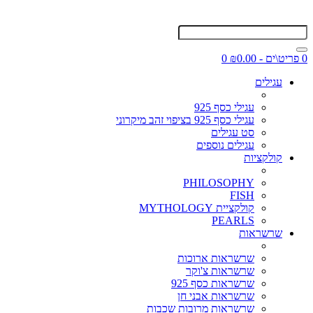
0 פריט\ים - ₪0.00
0
עגילים
עגילי כסף 925
עגילי כסף 925 בציפוי זהב מיקרוני
סט עגילים
עגילים נוספים
קולקציות
PHILOSOPHY
FISH
קולקציית MYTHOLOGY
PEARLS
שרשראות
שרשראות ארוכות
שרשראות צ'וקר
שרשראות כסף 925
שרשראות אבני חן
שרשראות מרובות שכבות