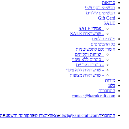
סדנאות
תכשיטי כסף 925
תכשיטים לילדים
Gift Card
SALE
- צמידי SALE
- שרשראות SALE
מוצרים נלווים
כל התכשיטים
חומרי גלם לתכשיטניות
- יציקות ותליונים
- סוגרים ללא ציפוי
- סוגרים מצופים
- שרשראות ללא ציפוי
- שרשראות מצופות
מידות
בלוג
התחברות
contact@karnicraft.com
התחברות
contact@karnicraft.com
אודות
צרו קשר
קורונה והשפעתה