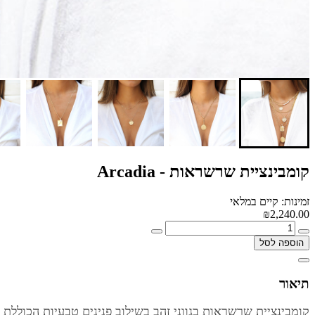
קומבינציית שרשראות - Arcadia
זמינות: קיים במלאי
₪2,240.00
הוספה לסל
תיאור
קומבינציית שרשראות בגווני זהב בשילוב פנינים טבעיות הכוללת 5 שרשראות: