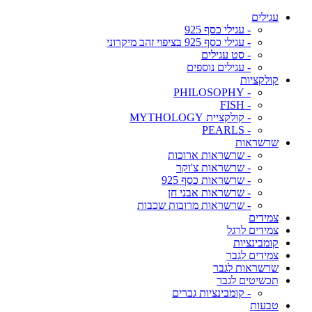
עגילים
- עגילי כסף 925
- עגילי כסף 925 בציפוי זהב מיקרוני
- סט עגילים
- עגילים נוספים
קולקציות
- PHILOSOPHY
- FISH
- קולקציית MYTHOLOGY
- PEARLS
שרשראות
- שרשראות ארוכות
- שרשראות צ'וקר
- שרשראות כסף 925
- שרשראות אבני חן
- שרשראות מרובות שכבות
צמידים
צמידים לרגל
קומבינציות
צמידים לגבר
שרשראות לגבר
תכשיטים לגבר
- קומבינציות גברים
טבעות