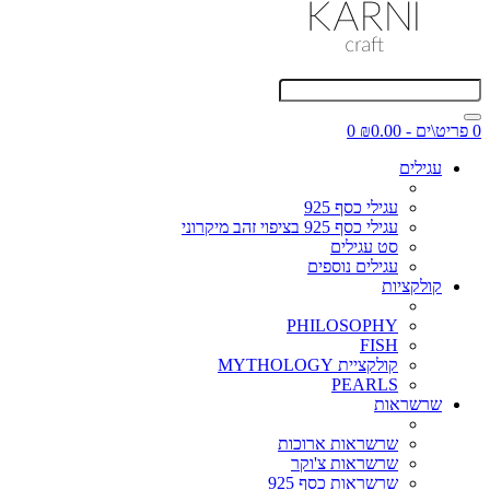
0 פריט\ים - ₪0.00
0
עגילים
עגילי כסף 925
עגילי כסף 925 בציפוי זהב מיקרוני
סט עגילים
עגילים נוספים
קולקציות
PHILOSOPHY
FISH
קולקציית MYTHOLOGY
PEARLS
שרשראות
שרשראות ארוכות
שרשראות צ'וקר
שרשראות כסף 925