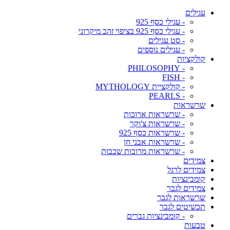
עגילים
- עגילי כסף 925
- עגילי כסף 925 בציפוי זהב מיקרוני
- סט עגילים
- עגילים נוספים
קולקציות
- PHILOSOPHY
- FISH
- קולקציית MYTHOLOGY
- PEARLS
שרשראות
- שרשראות ארוכות
- שרשראות צ'וקר
- שרשראות כסף 925
- שרשראות אבני חן
- שרשראות מרובות שכבות
צמידים
צמידים לרגל
קומבינציות
צמידים לגבר
שרשראות לגבר
תכשיטים לגבר
- קומבינציות גברים
טבעות