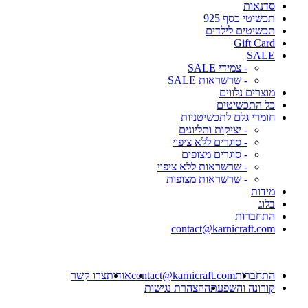
סדנאות
תכשיטי כסף 925
תכשיטים לילדים
Gift Card
SALE
- צמידי SALE
- שרשראות SALE
מוצרים נלווים
כל התכשיטים
חומרי גלם לתכשיטניות
- יציקות ותליונים
- סוגרים ללא ציפוי
- סוגרים מצופים
- שרשראות ללא ציפוי
- שרשראות מצופות
מידות
בלוג
התחברות
contact@karnicraft.com
התחברות
contact@karnicraft.com
אודות
צרו קשר
קורונה והשפעתה
הצהרת נגישות