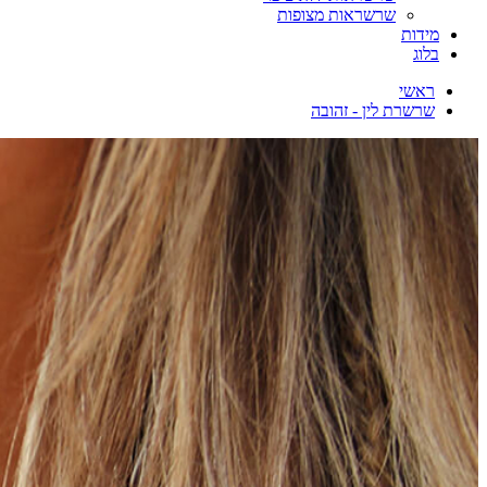
שרשראות מצופות
מידות
בלוג
ראשי
שרשרת לין - זהובה