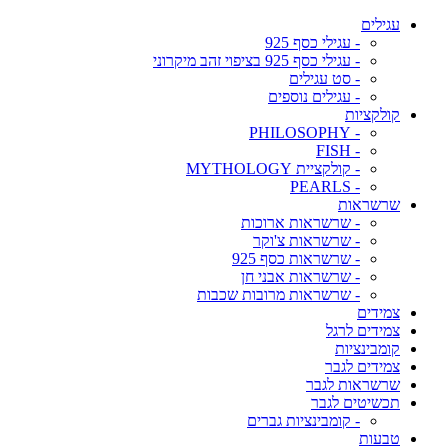
עגילים
- עגילי כסף 925
- עגילי כסף 925 בציפוי זהב מיקרוני
- סט עגילים
- עגילים נוספים
קולקציות
- PHILOSOPHY
- FISH
- קולקציית MYTHOLOGY
- PEARLS
שרשראות
- שרשראות ארוכות
- שרשראות צ'וקר
- שרשראות כסף 925
- שרשראות אבני חן
- שרשראות מרובות שכבות
צמידים
צמידים לרגל
קומבינציות
צמידים לגבר
שרשראות לגבר
תכשיטים לגבר
- קומבינציות גברים
טבעות