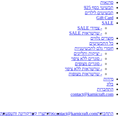
סדנאות
תכשיטי כסף 925
תכשיטים לילדים
Gift Card
SALE
- צמידי SALE
- שרשראות SALE
מוצרים נלווים
כל התכשיטים
חומרי גלם לתכשיטניות
- יציקות ותליונים
- סוגרים ללא ציפוי
- סוגרים מצופים
- שרשראות ללא ציפוי
- שרשראות מצופות
מידות
בלוג
התחברות
contact@karnicraft.com
התחברות
contact@karnicraft.com
אודות
צרו קשר
קורונה והשפעתה