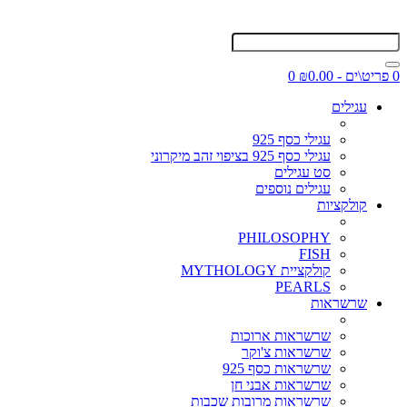
0 פריט\ים - ₪0.00
0
עגילים
עגילי כסף 925
עגילי כסף 925 בציפוי זהב מיקרוני
סט עגילים
עגילים נוספים
קולקציות
PHILOSOPHY
FISH
קולקציית MYTHOLOGY
PEARLS
שרשראות
שרשראות ארוכות
שרשראות צ'וקר
שרשראות כסף 925
שרשראות אבני חן
שרשראות מרובות שכבות