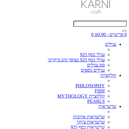
0 פריט\ים - ₪0.00
0
עגילים
עגילי כסף 925
עגילי כסף 925 בציפוי זהב מיקרוני
סט עגילים
עגילים נוספים
קולקציות
PHILOSOPHY
FISH
קולקציית MYTHOLOGY
PEARLS
שרשראות
שרשראות ארוכות
שרשראות צ'וקר
שרשראות כסף 925