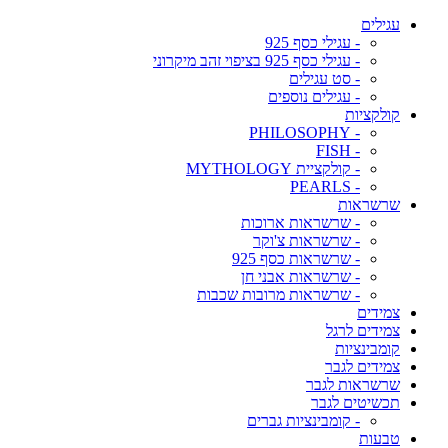
עגילים
- עגילי כסף 925
- עגילי כסף 925 בציפוי זהב מיקרוני
- סט עגילים
- עגילים נוספים
קולקציות
- PHILOSOPHY
- FISH
- קולקציית MYTHOLOGY
- PEARLS
שרשראות
- שרשראות ארוכות
- שרשראות צ'וקר
- שרשראות כסף 925
- שרשראות אבני חן
- שרשראות מרובות שכבות
צמידים
צמידים לרגל
קומבינציות
צמידים לגבר
שרשראות לגבר
תכשיטים לגבר
- קומבינציות גברים
טבעות