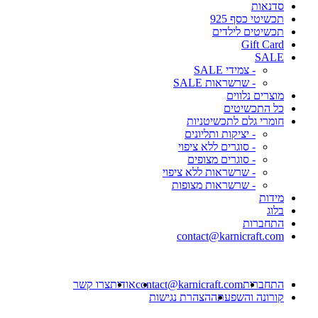
סדנאות
תכשיטי כסף 925
תכשיטים לילדים
Gift Card
SALE
- צמידי SALE
- שרשראות SALE
מוצרים נלווים
כל התכשיטים
חומרי גלם לתכשיטניות
- יציקות ותליונים
- סוגרים ללא ציפוי
- סוגרים מצופים
- שרשראות ללא ציפוי
- שרשראות מצופות
מידות
בלוג
התחברות
contact@karnicraft.com
התחברות
contact@karnicraft.com
אודות
צרו קשר
קורונה והשפעתה
הצהרת נגישות