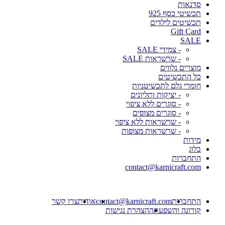
סדנאות
תכשיטי כסף 925
תכשיטים לילדים
Gift Card
SALE
- צמידי SALE
- שרשראות SALE
מוצרים נלווים
כל התכשיטים
חומרי גלם לתכשיטניות
- יציקות ותליונים
- סוגרים ללא ציפוי
- סוגרים מצופים
- שרשראות ללא ציפוי
- שרשראות מצופות
מידות
בלוג
התחברות
contact@karnicraft.com
התחברות
contact@karnicraft.com
אודות
צרו קשר
קורונה והשפעתה
הצהרת נגישות