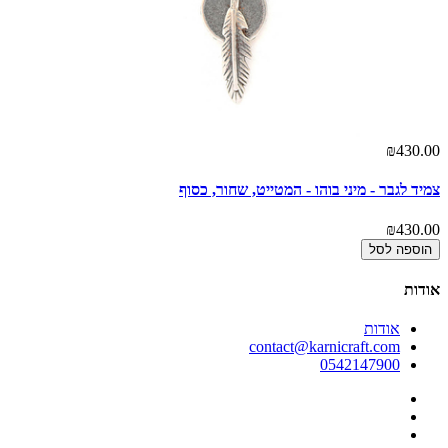
00
₪430.00
צמיד לגבר - מיני בוהו - המטייט, שחור, כסוף
צמ
00
₪430.00
הוספה לסל
אודות
אודות
contact@karnicraft.com
0542147900