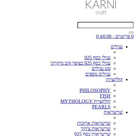
0 פריט\ים - ₪0.00
0
עגילים
עגילי כסף 925
עגילי כסף 925 בציפוי זהב מיקרוני
סט עגילים
עגילים נוספים
קולקציות
PHILOSOPHY
FISH
קולקציית MYTHOLOGY
PEARLS
שרשראות
שרשראות ארוכות
שרשראות צ'וקר
שרשראות כסף 925