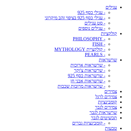
עגילים
- עגילי כסף 925
- עגילי כסף 925 בציפוי זהב מיקרוני
- סט עגילים
- עגילים נוספים
קולקציות
- PHILOSOPHY
- FISH
- קולקציית MYTHOLOGY
- PEARLS
שרשראות
- שרשראות ארוכות
- שרשראות צ'וקר
- שרשראות כסף 925
- שרשראות אבני חן
- שרשראות מרובות שכבות
צמידים
צמידים לרגל
קומבינציות
צמידים לגבר
שרשראות לגבר
תכשיטים לגבר
- קומבינציות גברים
טבעות