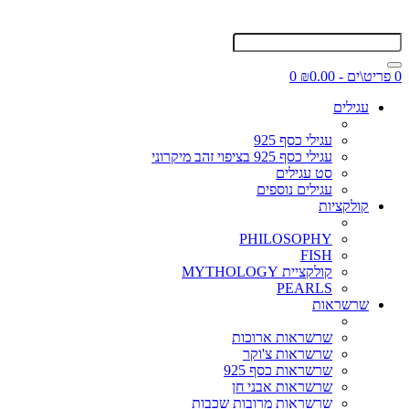
0 פריט\ים - ₪0.00
0
עגילים
עגילי כסף 925
עגילי כסף 925 בציפוי זהב מיקרוני
סט עגילים
עגילים נוספים
קולקציות
PHILOSOPHY
FISH
קולקציית MYTHOLOGY
PEARLS
שרשראות
שרשראות ארוכות
שרשראות צ'וקר
שרשראות כסף 925
שרשראות אבני חן
שרשראות מרובות שכבות