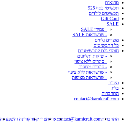
סדנאות
תכשיטי כסף 925
תכשיטים לילדים
Gift Card
SALE
- צמידי SALE
- שרשראות SALE
מוצרים נלווים
כל התכשיטים
חומרי גלם לתכשיטניות
- יציקות ותליונים
- סוגרים ללא ציפוי
- סוגרים מצופים
- שרשראות ללא ציפוי
- שרשראות מצופות
מידות
בלוג
התחברות
contact@karnicraft.com
התחברות
contact@karnicraft.com
אודות
צרו קשר
קורונה והשפעתה