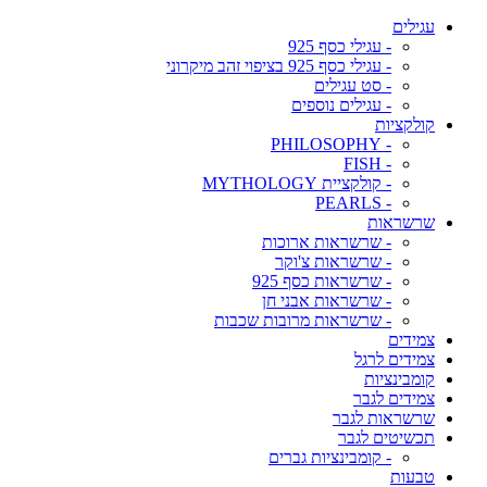
עגילים
- עגילי כסף 925
- עגילי כסף 925 בציפוי זהב מיקרוני
- סט עגילים
- עגילים נוספים
קולקציות
- PHILOSOPHY
- FISH
- קולקציית MYTHOLOGY
- PEARLS
שרשראות
- שרשראות ארוכות
- שרשראות צ'וקר
- שרשראות כסף 925
- שרשראות אבני חן
- שרשראות מרובות שכבות
צמידים
צמידים לרגל
קומבינציות
צמידים לגבר
שרשראות לגבר
תכשיטים לגבר
- קומבינציות גברים
טבעות