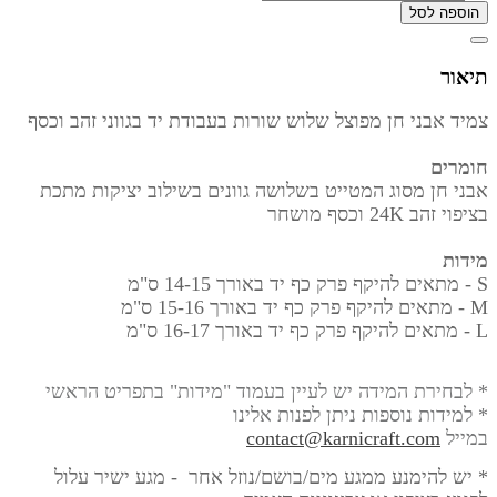
הוספה לסל
תיאור
צמיד אבני חן מפוצל שלוש שורות בעבודת יד בגווני זהב וכסף
חומרים
אבני חן מסוג המטייט בשלושה גוונים בשילוב יציקות מתכת
בציפוי זהב 24K וכסף מושחר
מידות
S - מתאים להיקף פרק כף יד באורך
14-15 ס"מ
M - מתאים להיקף פרק כף יד באורך
15-16 ס"מ
L - מתאים להיקף פרק כף יד באורך
16-17 ס"מ
* לבחירת המידה יש לעיין בעמוד "מידות" בתפריט הראשי
* למידות נוספות ניתן לפנות אלינו
במייל
contact@karnicraft.com
* יש להימנע ממגע מים/בושם/נוזל אחר - מגע ישיר עלול