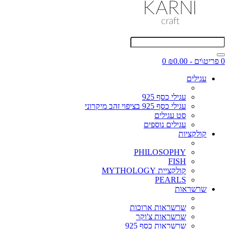
0 פריט\ים - ₪0.00
0
עגילים
עגילי כסף 925
עגילי כסף 925 בציפוי זהב מיקרוני
סט עגילים
עגילים נוספים
קולקציות
PHILOSOPHY
FISH
קולקציית MYTHOLOGY
PEARLS
שרשראות
שרשראות ארוכות
שרשראות צ'וקר
שרשראות כסף 925