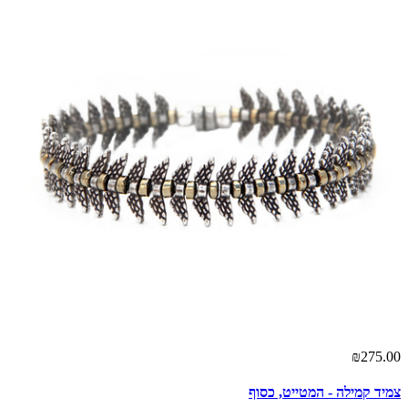
00
₪275.00
צמיד קמילה - המטייט, כסוף
צמ