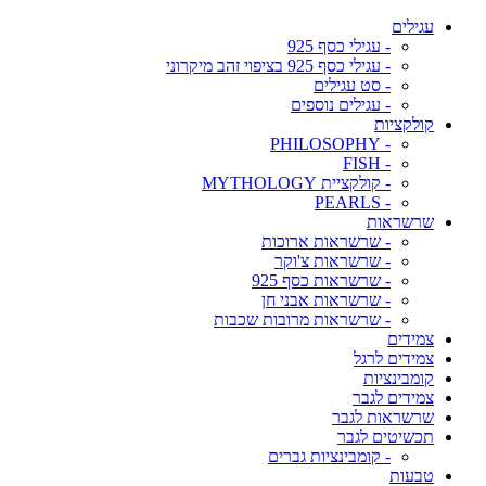
עגילים
- עגילי כסף 925
- עגילי כסף 925 בציפוי זהב מיקרוני
- סט עגילים
- עגילים נוספים
קולקציות
- PHILOSOPHY
- FISH
- קולקציית MYTHOLOGY
- PEARLS
שרשראות
- שרשראות ארוכות
- שרשראות צ'וקר
- שרשראות כסף 925
- שרשראות אבני חן
- שרשראות מרובות שכבות
צמידים
צמידים לרגל
קומבינציות
צמידים לגבר
שרשראות לגבר
תכשיטים לגבר
- קומבינציות גברים
טבעות