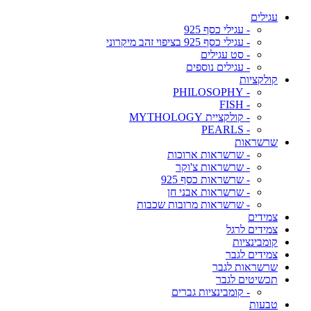
עגילים
- עגילי כסף 925
- עגילי כסף 925 בציפוי זהב מיקרוני
- סט עגילים
- עגילים נוספים
קולקציות
- PHILOSOPHY
- FISH
- קולקציית MYTHOLOGY
- PEARLS
שרשראות
- שרשראות ארוכות
- שרשראות צ'וקר
- שרשראות כסף 925
- שרשראות אבני חן
- שרשראות מרובות שכבות
צמידים
צמידים לרגל
קומבינציות
צמידים לגבר
שרשראות לגבר
תכשיטים לגבר
- קומבינציות גברים
טבעות