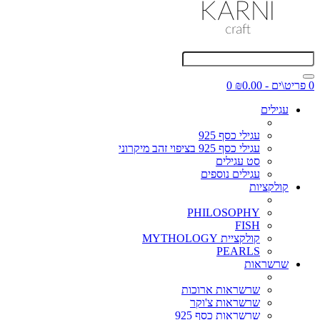
0 פריט\ים - ₪0.00
0
עגילים
עגילי כסף 925
עגילי כסף 925 בציפוי זהב מיקרוני
סט עגילים
עגילים נוספים
קולקציות
PHILOSOPHY
FISH
קולקציית MYTHOLOGY
PEARLS
שרשראות
שרשראות ארוכות
שרשראות צ'וקר
שרשראות כסף 925