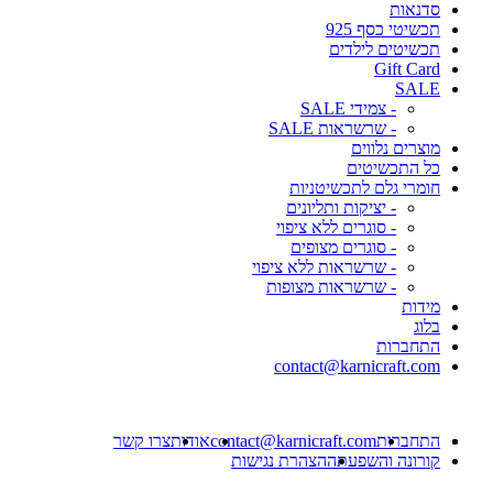
סדנאות
תכשיטי כסף 925
תכשיטים לילדים
Gift Card
SALE
- צמידי SALE
- שרשראות SALE
מוצרים נלווים
כל התכשיטים
חומרי גלם לתכשיטניות
- יציקות ותליונים
- סוגרים ללא ציפוי
- סוגרים מצופים
- שרשראות ללא ציפוי
- שרשראות מצופות
מידות
בלוג
התחברות
contact@karnicraft.com
התחברות
contact@karnicraft.com
אודות
צרו קשר
קורונה והשפעתה
הצהרת נגישות