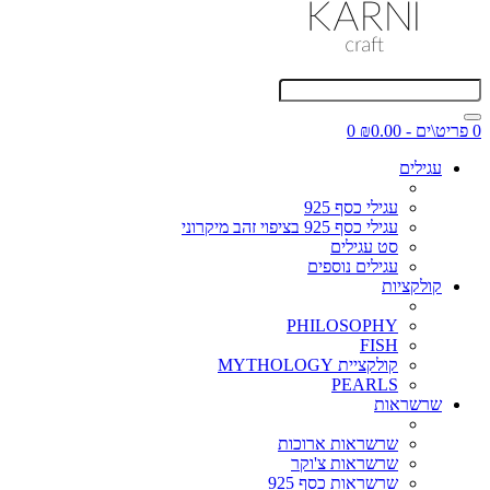
0 פריט\ים - ₪0.00
0
עגילים
עגילי כסף 925
עגילי כסף 925 בציפוי זהב מיקרוני
סט עגילים
עגילים נוספים
קולקציות
PHILOSOPHY
FISH
קולקציית MYTHOLOGY
PEARLS
שרשראות
שרשראות ארוכות
שרשראות צ'וקר
שרשראות כסף 925