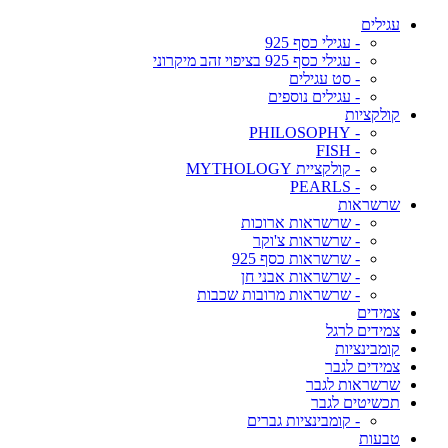
עגילים
- עגילי כסף 925
- עגילי כסף 925 בציפוי זהב מיקרוני
- סט עגילים
- עגילים נוספים
קולקציות
- PHILOSOPHY
- FISH
- קולקציית MYTHOLOGY
- PEARLS
שרשראות
- שרשראות ארוכות
- שרשראות צ'וקר
- שרשראות כסף 925
- שרשראות אבני חן
- שרשראות מרובות שכבות
צמידים
צמידים לרגל
קומבינציות
צמידים לגבר
שרשראות לגבר
תכשיטים לגבר
- קומבינציות גברים
טבעות