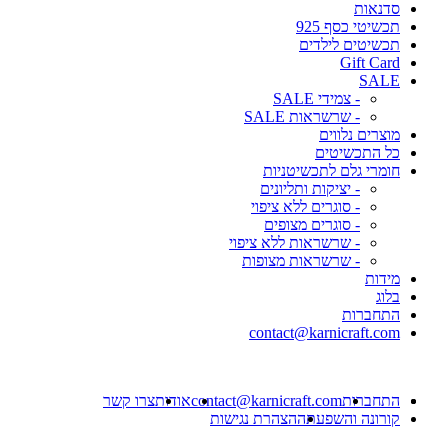
סדנאות
תכשיטי כסף 925
תכשיטים לילדים
Gift Card
SALE
- צמידי SALE
- שרשראות SALE
מוצרים נלווים
כל התכשיטים
חומרי גלם לתכשיטניות
- יציקות ותליונים
- סוגרים ללא ציפוי
- סוגרים מצופים
- שרשראות ללא ציפוי
- שרשראות מצופות
מידות
בלוג
התחברות
contact@karnicraft.com
התחברות
contact@karnicraft.com
אודות
צרו קשר
קורונה והשפעתה
הצהרת נגישות