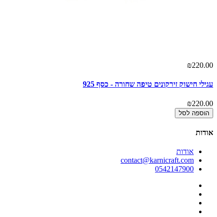
00
₪220.00
עגילי חישוק זירקונים טיפה שחורה - כסף 925
עג
00
₪220.00
הוספה לסל
אודות
אודות
contact@karnicraft.com
0542147900