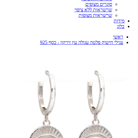
סוגרים מצופים
שרשראות ללא ציפוי
שרשראות מצופות
מידות
בלוג
ראשי
עגילי חישוק פלטה עגולה עין זירקון - כסף 925