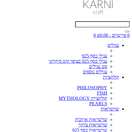
0 פריט\ים - ₪0.00
0
עגילים
עגילי כסף 925
עגילי כסף 925 בציפוי זהב מיקרוני
סט עגילים
עגילים נוספים
קולקציות
PHILOSOPHY
FISH
קולקציית MYTHOLOGY
PEARLS
שרשראות
שרשראות ארוכות
שרשראות צ'וקר
שרשראות כסף 925