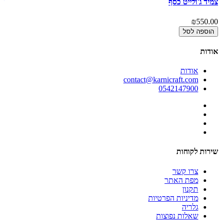
צמיד ג'ולייט כסף
שר
00
₪550.00
הוספה לסל
אודות
אודות
contact@karnicraft.com
0542147900
שירות לקוחות
צרו קשר
מפת האתר
תקנון
מדיניות הפרטיות
גלריה
שאלות נפוצות