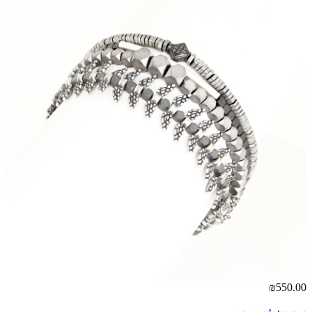
00
₪550.00