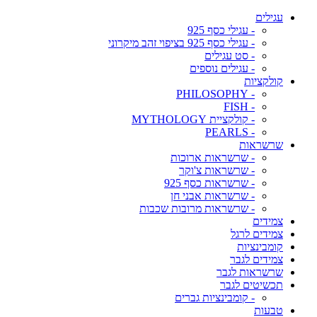
עגילים
- עגילי כסף 925
- עגילי כסף 925 בציפוי זהב מיקרוני
- סט עגילים
- עגילים נוספים
קולקציות
- PHILOSOPHY
- FISH
- קולקציית MYTHOLOGY
- PEARLS
שרשראות
- שרשראות ארוכות
- שרשראות צ'וקר
- שרשראות כסף 925
- שרשראות אבני חן
- שרשראות מרובות שכבות
צמידים
צמידים לרגל
קומבינציות
צמידים לגבר
שרשראות לגבר
תכשיטים לגבר
- קומבינציות גברים
טבעות