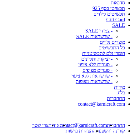
סדנאות
תכשיטי כסף 925
תכשיטים לילדים
Gift Card
SALE
- צמידי SALE
- שרשראות SALE
מוצרים נלווים
כל התכשיטים
חומרי גלם לתכשיטניות
- יציקות ותליונים
- סוגרים ללא ציפוי
- סוגרים מצופים
- שרשראות ללא ציפוי
- שרשראות מצופות
מידות
בלוג
התחברות
contact@karnicraft.com
התחברות
contact@karnicraft.com
אודות
צרו קשר
קורונה והשפעתה
הצהרת נגישות