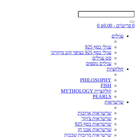
0 פריט\ים - ₪0.00
0
עגילים
עגילי כסף 925
עגילי כסף 925 בציפוי זהב מיקרוני
סט עגילים
עגילים נוספים
קולקציות
PHILOSOPHY
FISH
קולקציית MYTHOLOGY
PEARLS
שרשראות
שרשראות ארוכות
שרשראות צ'וקר
שרשראות כסף 925
שרשראות אבני חן
שרשראות מרובות שכבות