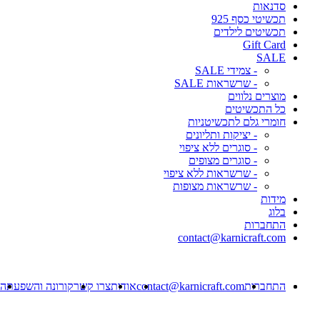
סדנאות
תכשיטי כסף 925
תכשיטים לילדים
Gift Card
SALE
- צמידי SALE
- שרשראות SALE
מוצרים נלווים
כל התכשיטים
חומרי גלם לתכשיטניות
- יציקות ותליונים
- סוגרים ללא ציפוי
- סוגרים מצופים
- שרשראות ללא ציפוי
- שרשראות מצופות
מידות
בלוג
התחברות
contact@karnicraft.com
התחברות
contact@karnicraft.com
אודות
צרו קשר
קורונה והשפעתה