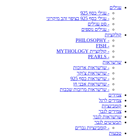
עגילים
- עגילי כסף 925
- עגילי כסף 925 בציפוי זהב מיקרוני
- סט עגילים
- עגילים נוספים
קולקציות
- PHILOSOPHY
- FISH
- קולקציית MYTHOLOGY
- PEARLS
שרשראות
- שרשראות ארוכות
- שרשראות צ'וקר
- שרשראות כסף 925
- שרשראות אבני חן
- שרשראות מרובות שכבות
צמידים
צמידים לרגל
קומבינציות
צמידים לגבר
שרשראות לגבר
תכשיטים לגבר
- קומבינציות גברים
טבעות