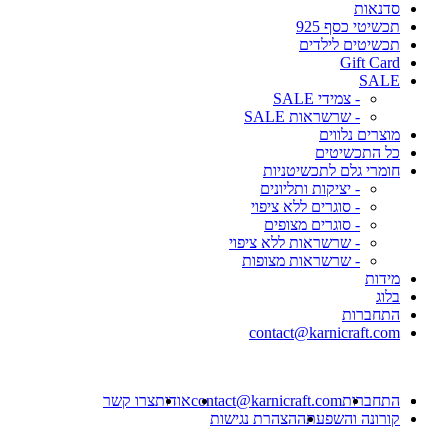
סדנאות
תכשיטי כסף 925
תכשיטים לילדים
Gift Card
SALE
- צמידי SALE
- שרשראות SALE
מוצרים נלווים
כל התכשיטים
חומרי גלם לתכשיטניות
- יציקות ותליונים
- סוגרים ללא ציפוי
- סוגרים מצופים
- שרשראות ללא ציפוי
- שרשראות מצופות
מידות
בלוג
התחברות
contact@karnicraft.com
התחברות
contact@karnicraft.com
אודות
צרו קשר
קורונה והשפעתה
הצהרת נגישות