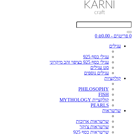
0 פריט\ים - ₪0.00
0
עגילים
עגילי כסף 925
עגילי כסף 925 בציפוי זהב מיקרוני
סט עגילים
עגילים נוספים
קולקציות
PHILOSOPHY
FISH
קולקציית MYTHOLOGY
PEARLS
שרשראות
שרשראות ארוכות
שרשראות צ'וקר
שרשראות כסף 925