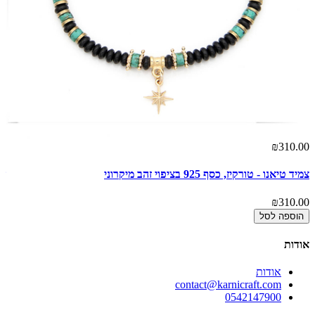
00
₪310.00
צמיד טיאנו - טורקיז, כסף 925 בציפוי זהב מיקרוני
שר
00
₪310.00
הוספה לסל
אודות
אודות
contact@karnicraft.com
0542147900