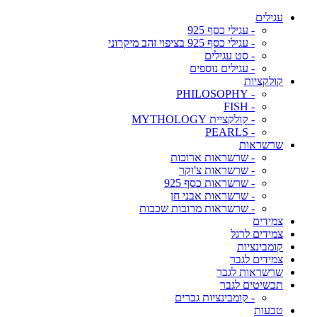
עגילים
- עגילי כסף 925
- עגילי כסף 925 בציפוי זהב מיקרוני
- סט עגילים
- עגילים נוספים
קולקציות
- PHILOSOPHY
- FISH
- קולקציית MYTHOLOGY
- PEARLS
שרשראות
- שרשראות ארוכות
- שרשראות צ'וקר
- שרשראות כסף 925
- שרשראות אבני חן
- שרשראות מרובות שכבות
צמידים
צמידים לרגל
קומבינציות
צמידים לגבר
שרשראות לגבר
תכשיטים לגבר
- קומבינציות גברים
טבעות