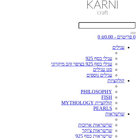
0 פריט\ים - ₪0.00
0
עגילים
עגילי כסף 925
עגילי כסף 925 בציפוי זהב מיקרוני
סט עגילים
עגילים נוספים
קולקציות
PHILOSOPHY
FISH
קולקציית MYTHOLOGY
PEARLS
שרשראות
שרשראות ארוכות
שרשראות צ'וקר
שרשראות כסף 925