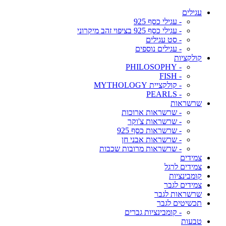
עגילים
- עגילי כסף 925
- עגילי כסף 925 בציפוי זהב מיקרוני
- סט עגילים
- עגילים נוספים
קולקציות
- PHILOSOPHY
- FISH
- קולקציית MYTHOLOGY
- PEARLS
שרשראות
- שרשראות ארוכות
- שרשראות צ'וקר
- שרשראות כסף 925
- שרשראות אבני חן
- שרשראות מרובות שכבות
צמידים
צמידים לרגל
קומבינציות
צמידים לגבר
שרשראות לגבר
תכשיטים לגבר
- קומבינציות גברים
טבעות