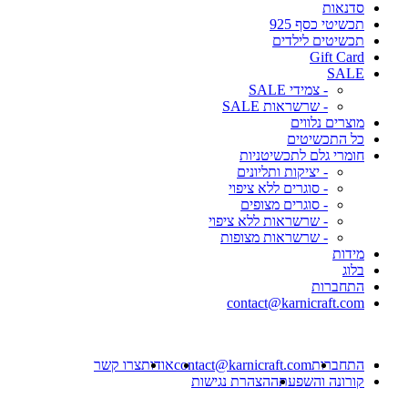
סדנאות
תכשיטי כסף 925
תכשיטים לילדים
Gift Card
SALE
- צמידי SALE
- שרשראות SALE
מוצרים נלווים
כל התכשיטים
חומרי גלם לתכשיטניות
- יציקות ותליונים
- סוגרים ללא ציפוי
- סוגרים מצופים
- שרשראות ללא ציפוי
- שרשראות מצופות
מידות
בלוג
התחברות
contact@karnicraft.com
התחברות
contact@karnicraft.com
אודות
צרו קשר
קורונה והשפעתה
הצהרת נגישות