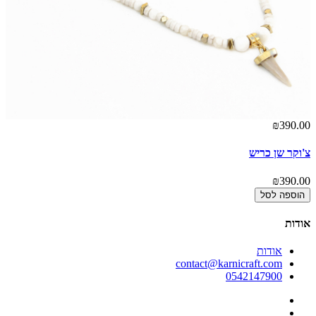
00
₪390.00
צ'וקר שן כריש
צ'
00
₪390.00
הוספה לסל
אודות
אודות
contact@karnicraft.com
0542147900