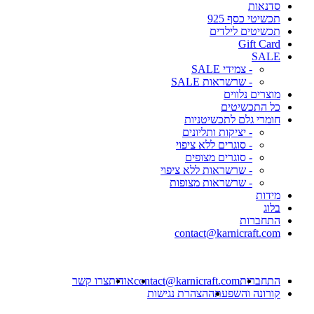
סדנאות
תכשיטי כסף 925
תכשיטים לילדים
Gift Card
SALE
- צמידי SALE
- שרשראות SALE
מוצרים נלווים
כל התכשיטים
חומרי גלם לתכשיטניות
- יציקות ותליונים
- סוגרים ללא ציפוי
- סוגרים מצופים
- שרשראות ללא ציפוי
- שרשראות מצופות
מידות
בלוג
התחברות
contact@karnicraft.com
התחברות
contact@karnicraft.com
אודות
צרו קשר
קורונה והשפעתה
הצהרת נגישות