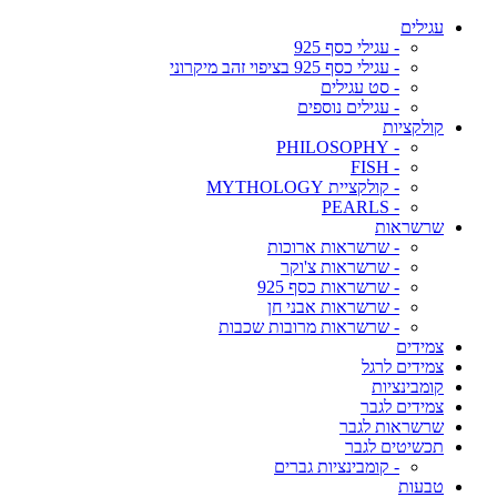
עגילים
- עגילי כסף 925
- עגילי כסף 925 בציפוי זהב מיקרוני
- סט עגילים
- עגילים נוספים
קולקציות
- PHILOSOPHY
- FISH
- קולקציית MYTHOLOGY
- PEARLS
שרשראות
- שרשראות ארוכות
- שרשראות צ'וקר
- שרשראות כסף 925
- שרשראות אבני חן
- שרשראות מרובות שכבות
צמידים
צמידים לרגל
קומבינציות
צמידים לגבר
שרשראות לגבר
תכשיטים לגבר
- קומבינציות גברים
טבעות