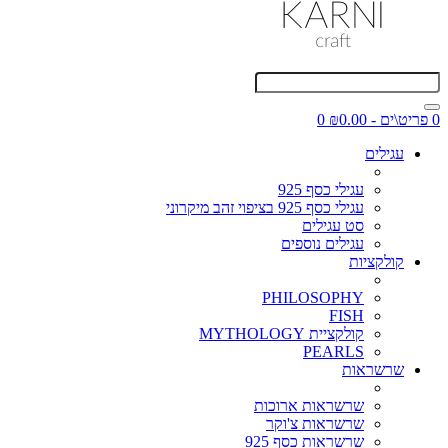
0 פריט\ים - ₪0.00
0
עגילים
עגילי כסף 925
עגילי כסף 925 בציפוי זהב מיקרוני
סט עגילים
עגילים נוספים
קולקציות
PHILOSOPHY
FISH
קולקציית MYTHOLOGY
PEARLS
שרשראות
שרשראות ארוכות
שרשראות צ'וקר
שרשראות כסף 925