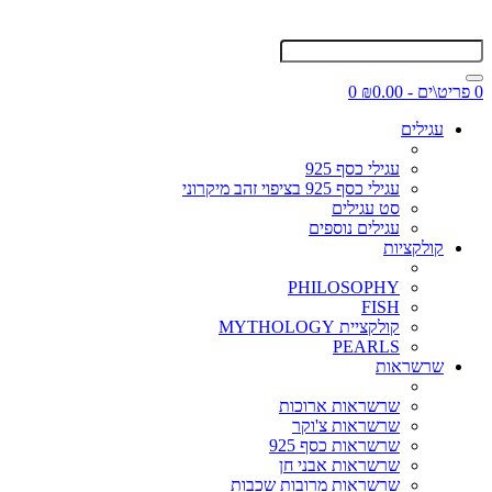
0 פריט\ים - ₪0.00
0
עגילים
עגילי כסף 925
עגילי כסף 925 בציפוי זהב מיקרוני
סט עגילים
עגילים נוספים
קולקציות
PHILOSOPHY
FISH
קולקציית MYTHOLOGY
PEARLS
שרשראות
שרשראות ארוכות
שרשראות צ'וקר
שרשראות כסף 925
שרשראות אבני חן
שרשראות מרובות שכבות