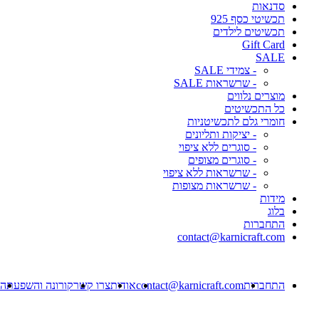
סדנאות
תכשיטי כסף 925
תכשיטים לילדים
Gift Card
SALE
- צמידי SALE
- שרשראות SALE
מוצרים נלווים
כל התכשיטים
חומרי גלם לתכשיטניות
- יציקות ותליונים
- סוגרים ללא ציפוי
- סוגרים מצופים
- שרשראות ללא ציפוי
- שרשראות מצופות
מידות
בלוג
התחברות
contact@karnicraft.com
התחברות
contact@karnicraft.com
אודות
צרו קשר
קורונה והשפעתה