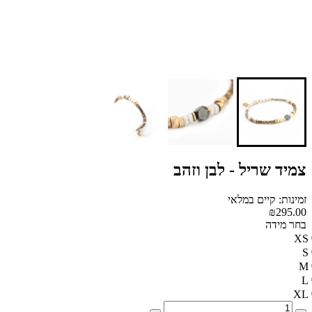
צמיד שריל - לבן וזהב
זמינות: קיים במלאי
₪295.00
בחר מידה
XS
S
M
L
XL