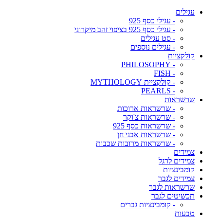
עגילים
- עגילי כסף 925
- עגילי כסף 925 בציפוי זהב מיקרוני
- סט עגילים
- עגילים נוספים
קולקציות
- PHILOSOPHY
- FISH
- קולקציית MYTHOLOGY
- PEARLS
שרשראות
- שרשראות ארוכות
- שרשראות צ'וקר
- שרשראות כסף 925
- שרשראות אבני חן
- שרשראות מרובות שכבות
צמידים
צמידים לרגל
קומבינציות
צמידים לגבר
שרשראות לגבר
תכשיטים לגבר
- קומבינציות גברים
טבעות