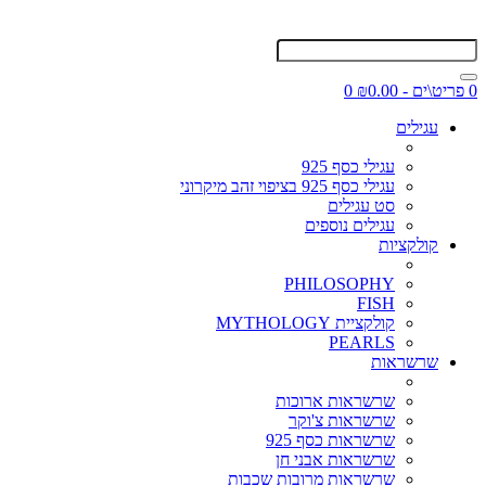
0 פריט\ים - ₪0.00
0
עגילים
עגילי כסף 925
עגילי כסף 925 בציפוי זהב מיקרוני
סט עגילים
עגילים נוספים
קולקציות
PHILOSOPHY
FISH
קולקציית MYTHOLOGY
PEARLS
שרשראות
שרשראות ארוכות
שרשראות צ'וקר
שרשראות כסף 925
שרשראות אבני חן
שרשראות מרובות שכבות