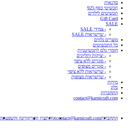
סדנאות
תכשיטי כסף 925
תכשיטים לילדים
Gift Card
SALE
- צמידי SALE
- שרשראות SALE
מוצרים נלווים
כל התכשיטים
חומרי גלם לתכשיטניות
- יציקות ותליונים
- סוגרים ללא ציפוי
- סוגרים מצופים
- שרשראות ללא ציפוי
- שרשראות מצופות
מידות
בלוג
התחברות
contact@karnicraft.com
התחברות
contact@karnicraft.com
אודות
צרו קשר
קורונה והשפעתה