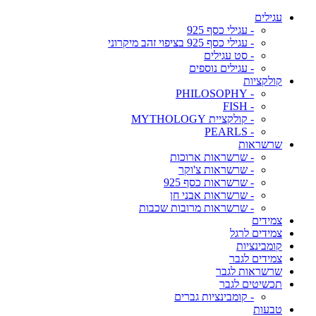
עגילים
- עגילי כסף 925
- עגילי כסף 925 בציפוי זהב מיקרוני
- סט עגילים
- עגילים נוספים
קולקציות
- PHILOSOPHY
- FISH
- קולקציית MYTHOLOGY
- PEARLS
שרשראות
- שרשראות ארוכות
- שרשראות צ'וקר
- שרשראות כסף 925
- שרשראות אבני חן
- שרשראות מרובות שכבות
צמידים
צמידים לרגל
קומבינציות
צמידים לגבר
שרשראות לגבר
תכשיטים לגבר
- קומבינציות גברים
טבעות