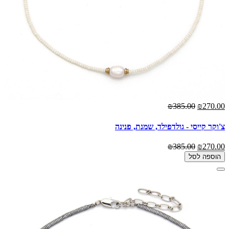
₪385.00
₪270.00
צ'וקר קייסי - גולדפילד, שמנת, פנינה
₪385.00
₪270.00
הוספה לסל