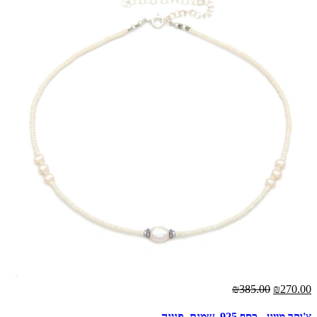
₪385.00
₪270.00
צ'וקר מייגן - כסף 925, שמנת, פנינה