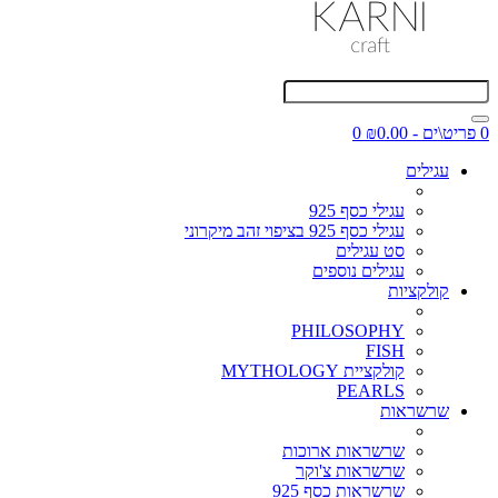
0 פריט\ים - ₪0.00
0
עגילים
עגילי כסף 925
עגילי כסף 925 בציפוי זהב מיקרוני
סט עגילים
עגילים נוספים
קולקציות
PHILOSOPHY
FISH
קולקציית MYTHOLOGY
PEARLS
שרשראות
שרשראות ארוכות
שרשראות צ'וקר
שרשראות כסף 925