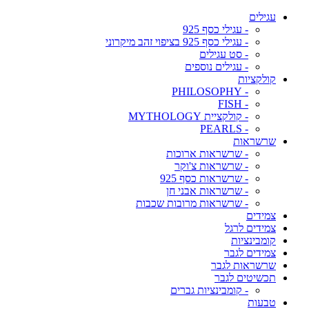
עגילים
- עגילי כסף 925
- עגילי כסף 925 בציפוי זהב מיקרוני
- סט עגילים
- עגילים נוספים
קולקציות
- PHILOSOPHY
- FISH
- קולקציית MYTHOLOGY
- PEARLS
שרשראות
- שרשראות ארוכות
- שרשראות צ'וקר
- שרשראות כסף 925
- שרשראות אבני חן
- שרשראות מרובות שכבות
צמידים
צמידים לרגל
קומבינציות
צמידים לגבר
שרשראות לגבר
תכשיטים לגבר
- קומבינציות גברים
טבעות