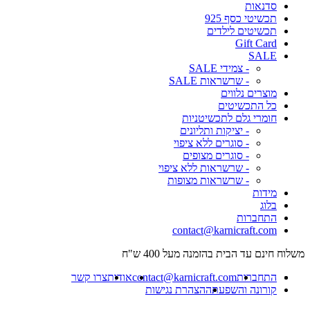
סדנאות
תכשיטי כסף 925
תכשיטים לילדים
Gift Card
SALE
- צמידי SALE
- שרשראות SALE
מוצרים נלווים
כל התכשיטים
חומרי גלם לתכשיטניות
- יציקות ותליונים
- סוגרים ללא ציפוי
- סוגרים מצופים
- שרשראות ללא ציפוי
- שרשראות מצופות
מידות
בלוג
התחברות
contact@karnicraft.com
משלוח חינם עד הבית בהזמנה מעל 400 ש"ח
התחברות
contact@karnicraft.com
אודות
צרו קשר
קורונה והשפעתה
הצהרת נגישות