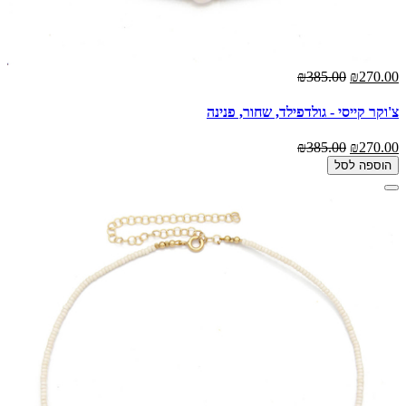
₪385.00
₪270.00
צ'וקר קייסי - גולדפילד, שחור, פנינה
₪385.00
₪270.00
הוספה לסל