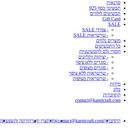
סדנאות
תכשיטי כסף 925
תכשיטים לילדים
Gift Card
SALE
- צמידי SALE
- שרשראות SALE
מוצרים נלווים
כל התכשיטים
חומרי גלם לתכשיטניות
- יציקות ותליונים
- סוגרים ללא ציפוי
- סוגרים מצופים
- שרשראות ללא ציפוי
- שרשראות מצופות
מידות
בלוג
התחברות
contact@karnicraft.com
התחברות
contact@karnicraft.com
אודות
צרו קשר
קורונה והשפעתה