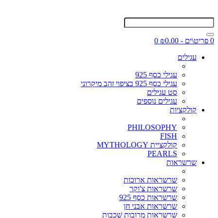
0 פריט\ים - ₪0.00
0
עגילים
עגילי כסף 925
עגילי כסף 925 בציפוי זהב מיקרוני
סט עגילים
עגילים נוספים
קולקציות
PHILOSOPHY
FISH
קולקציית MYTHOLOGY
PEARLS
שרשראות
שרשראות ארוכות
שרשראות צ'וקר
שרשראות כסף 925
שרשראות אבני חן
שרשראות מרובות שכבות