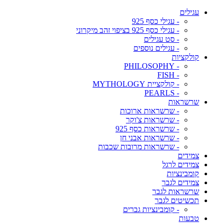
עגילים
- עגילי כסף 925
- עגילי כסף 925 בציפוי זהב מיקרוני
- סט עגילים
- עגילים נוספים
קולקציות
- PHILOSOPHY
- FISH
- קולקציית MYTHOLOGY
- PEARLS
שרשראות
- שרשראות ארוכות
- שרשראות צ'וקר
- שרשראות כסף 925
- שרשראות אבני חן
- שרשראות מרובות שכבות
צמידים
צמידים לרגל
קומבינציות
צמידים לגבר
שרשראות לגבר
תכשיטים לגבר
- קומבינציות גברים
טבעות