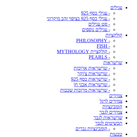
עגילים
- עגילי כסף 925
- עגילי כסף 925 בציפוי זהב מיקרוני
- סט עגילים
- עגילים נוספים
קולקציות
- PHILOSOPHY
- FISH
- קולקציית MYTHOLOGY
- PEARLS
שרשראות
- שרשראות ארוכות
- שרשראות צ'וקר
- שרשראות כסף 925
- שרשראות אבני חן
- שרשראות מרובות שכבות
צמידים
צמידים לרגל
קומבינציות
צמידים לגבר
שרשראות לגבר
תכשיטים לגבר
- קומבינציות גברים
טבעות