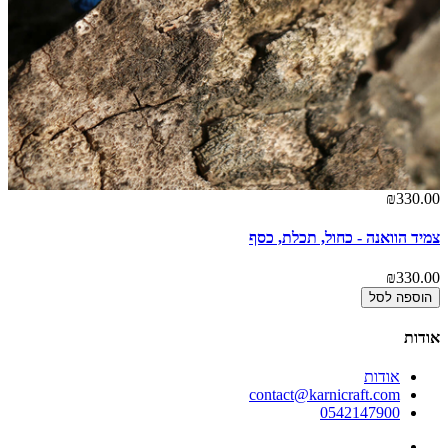
00
₪330.00
צמיד הוואנה - כחול, תכלת, כסף
צמ
00
₪330.00
הוספה לסל
אודות
אודות
contact@karnicraft.com
0542147900