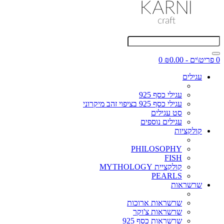
0 פריט\ים - ₪0.00
0
עגילים
עגילי כסף 925
עגילי כסף 925 בציפוי זהב מיקרוני
סט עגילים
עגילים נוספים
קולקציות
PHILOSOPHY
FISH
קולקציית MYTHOLOGY
PEARLS
שרשראות
שרשראות ארוכות
שרשראות צ'וקר
שרשראות כסף 925