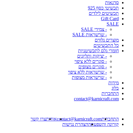
סדנאות
תכשיטי כסף 925
תכשיטים לילדים
Gift Card
SALE
- צמידי SALE
- שרשראות SALE
מוצרים נלווים
כל התכשיטים
חומרי גלם לתכשיטניות
- יציקות ותליונים
- סוגרים ללא ציפוי
- סוגרים מצופים
- שרשראות ללא ציפוי
- שרשראות מצופות
מידות
בלוג
התחברות
contact@karnicraft.com
התחברות
contact@karnicraft.com
אודות
צרו קשר
קורונה והשפעתה
הצהרת נגישות