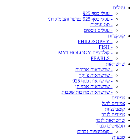
עגילים
- עגילי כסף 925
- עגילי כסף 925 בציפוי זהב מיקרוני
- סט עגילים
- עגילים נוספים
קולקציות
- PHILOSOPHY
- FISH
- קולקציית MYTHOLOGY
- PEARLS
שרשראות
- שרשראות ארוכות
- שרשראות צ'וקר
- שרשראות כסף 925
- שרשראות אבני חן
- שרשראות מרובות שכבות
צמידים
צמידים לרגל
קומבינציות
צמידים לגבר
שרשראות לגבר
תכשיטים לגבר
- קומבינציות גברים
טבעות