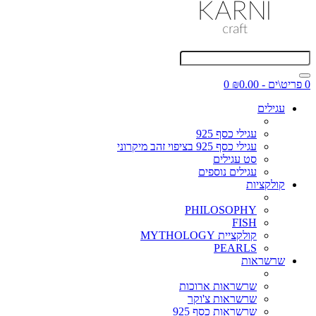
0 פריט\ים - ₪0.00
0
עגילים
עגילי כסף 925
עגילי כסף 925 בציפוי זהב מיקרוני
סט עגילים
עגילים נוספים
קולקציות
PHILOSOPHY
FISH
קולקציית MYTHOLOGY
PEARLS
שרשראות
שרשראות ארוכות
שרשראות צ'וקר
שרשראות כסף 925