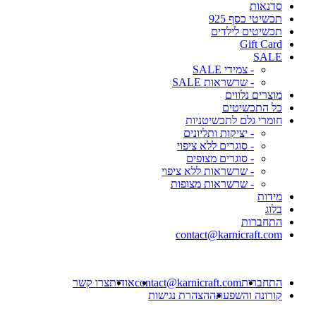
סדנאות
תכשיטי כסף 925
תכשיטים לילדים
Gift Card
SALE
- צמידי SALE
- שרשראות SALE
מוצרים נלווים
כל התכשיטים
חומרי גלם לתכשיטניות
- יציקות ותליונים
- סוגרים ללא ציפוי
- סוגרים מצופים
- שרשראות ללא ציפוי
- שרשראות מצופות
מידות
בלוג
התחברות
contact@karnicraft.com
התחברות
contact@karnicraft.com
אודות
צרו קשר
קורונה והשפעתה
הצהרת נגישות