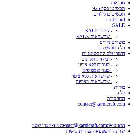
סדנאות
תכשיטי כסף 925
תכשיטים לילדים
Gift Card
SALE
- צמידי SALE
- שרשראות SALE
מוצרים נלווים
כל התכשיטים
חומרי גלם לתכשיטניות
- יציקות ותליונים
- סוגרים ללא ציפוי
- סוגרים מצופים
- שרשראות ללא ציפוי
- שרשראות מצופות
מידות
בלוג
התחברות
contact@karnicraft.com
התחברות
contact@karnicraft.com
אודות
צרו קשר
קורונה והשפעתה
הצהרת נגישות