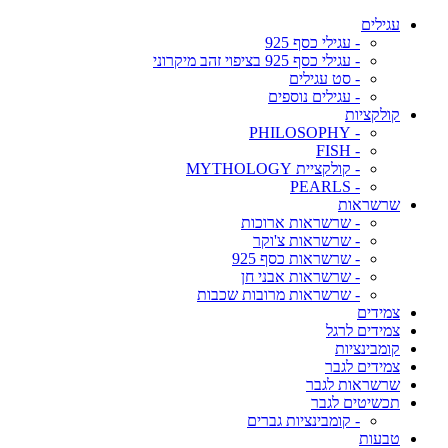
עגילים
- עגילי כסף 925
- עגילי כסף 925 בציפוי זהב מיקרוני
- סט עגילים
- עגילים נוספים
קולקציות
- PHILOSOPHY
- FISH
- קולקציית MYTHOLOGY
- PEARLS
שרשראות
- שרשראות ארוכות
- שרשראות צ'וקר
- שרשראות כסף 925
- שרשראות אבני חן
- שרשראות מרובות שכבות
צמידים
צמידים לרגל
קומבינציות
צמידים לגבר
שרשראות לגבר
תכשיטים לגבר
- קומבינציות גברים
טבעות