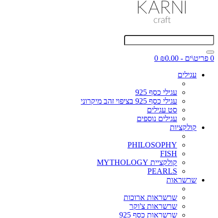
0 פריט\ים - ₪0.00
0
עגילים
עגילי כסף 925
עגילי כסף 925 בציפוי זהב מיקרוני
סט עגילים
עגילים נוספים
קולקציות
PHILOSOPHY
FISH
קולקציית MYTHOLOGY
PEARLS
שרשראות
שרשראות ארוכות
שרשראות צ'וקר
שרשראות כסף 925