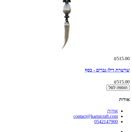
00
₪515.00
שרשרת דילן גברים - כסף
שר
00
₪515.00
הוספה לסל
אודות
אודות
contact@karnicraft.com
0542147900