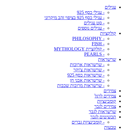
עגילים
- עגילי כסף 925
- עגילי כסף 925 בציפוי זהב מיקרוני
- סט עגילים
- עגילים נוספים
קולקציות
- PHILOSOPHY
- FISH
- קולקציית MYTHOLOGY
- PEARLS
שרשראות
- שרשראות ארוכות
- שרשראות צ'וקר
- שרשראות כסף 925
- שרשראות אבני חן
- שרשראות מרובות שכבות
צמידים
צמידים לרגל
קומבינציות
צמידים לגבר
שרשראות לגבר
תכשיטים לגבר
- קומבינציות גברים
טבעות