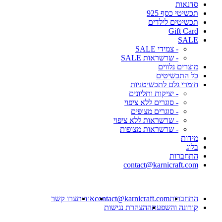
סדנאות
תכשיטי כסף 925
תכשיטים לילדים
Gift Card
SALE
- צמידי SALE
- שרשראות SALE
מוצרים נלווים
כל התכשיטים
חומרי גלם לתכשיטניות
- יציקות ותליונים
- סוגרים ללא ציפוי
- סוגרים מצופים
- שרשראות ללא ציפוי
- שרשראות מצופות
מידות
בלוג
התחברות
contact@karnicraft.com
התחברות
contact@karnicraft.com
אודות
צרו קשר
קורונה והשפעתה
הצהרת נגישות