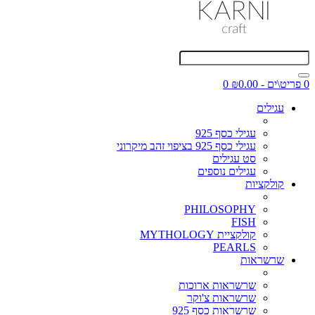
0 פריט\ים - ₪0.00
0
עגילים
עגילי כסף 925
עגילי כסף 925 בציפוי זהב מיקרוני
סט עגילים
עגילים נוספים
קולקציות
PHILOSOPHY
FISH
קולקציית MYTHOLOGY
PEARLS
שרשראות
שרשראות ארוכות
שרשראות צ'וקר
שרשראות כסף 925