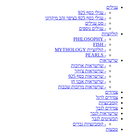
עגילים
- עגילי כסף 925
- עגילי כסף 925 בציפוי זהב מיקרוני
- סט עגילים
- עגילים נוספים
קולקציות
- PHILOSOPHY
- FISH
- קולקציית MYTHOLOGY
- PEARLS
שרשראות
- שרשראות ארוכות
- שרשראות צ'וקר
- שרשראות כסף 925
- שרשראות אבני חן
- שרשראות מרובות שכבות
צמידים
צמידים לרגל
קומבינציות
צמידים לגבר
שרשראות לגבר
תכשיטים לגבר
- קומבינציות גברים
טבעות