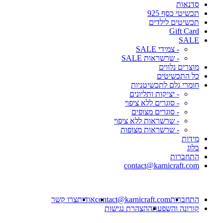
סדנאות
תכשיטי כסף 925
תכשיטים לילדים
Gift Card
SALE
- צמידי SALE
- שרשראות SALE
מוצרים נלווים
כל התכשיטים
חומרי גלם לתכשיטניות
- יציקות ותליונים
- סוגרים ללא ציפוי
- סוגרים מצופים
- שרשראות ללא ציפוי
- שרשראות מצופות
מידות
בלוג
התחברות
contact@karnicraft.com
התחברות
contact@karnicraft.com
אודות
צרו קשר
קורונה והשפעתה
הצהרת נגישות