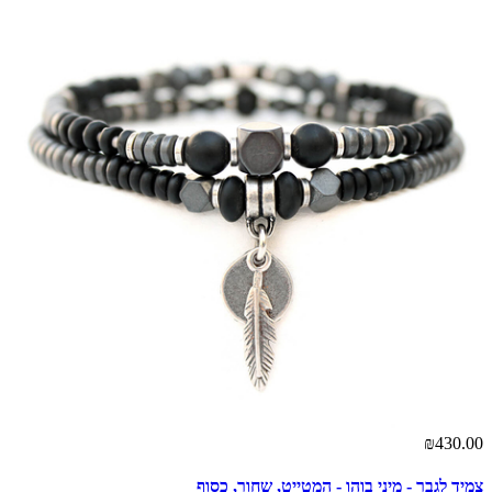
00
₪430.00
צמיד לגבר - מיני בוהו - המטייט, שחור, כסוף
צמ