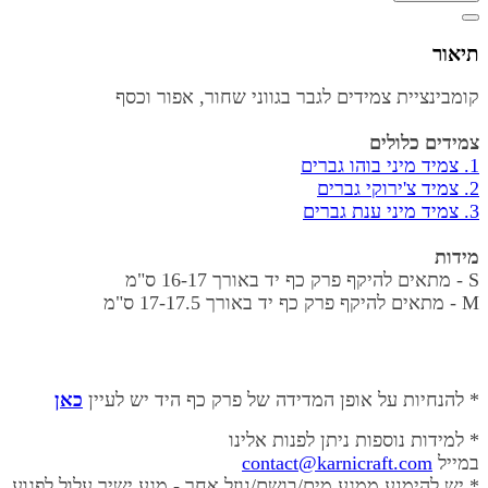
תיאור
קומבינציית צמידים לגבר בגווני שחור, אפור וכסף
צמידים כלולים
1. צמיד מיני בוהו גברים
2. צמיד צ'ירוקי גברים
3. צמיד
מיני ענת גברים
מידות
S - מתאים להיקף פרק כף יד באורך
16-17 ס"מ
M - מתאים להיקף פרק כף יד באורך
17-17.5 ס"מ
* להנחיות על אופן המדידה של פרק כף היד יש לעיין
כאן
* למידות נוספות ניתן לפנות אלינו
במייל
contact@karnicraft.com
* יש להימנע ממגע מים/בושם/נוזל אחר - מגע ישיר עלול לפגוע