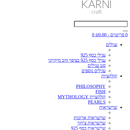
0 פריט\ים - ₪0.00
0
עגילים
עגילי כסף 925
עגילי כסף 925 בציפוי זהב מיקרוני
סט עגילים
עגילים נוספים
קולקציות
PHILOSOPHY
FISH
קולקציית MYTHOLOGY
PEARLS
שרשראות
שרשראות ארוכות
שרשראות צ'וקר
שרשראות כסף 925