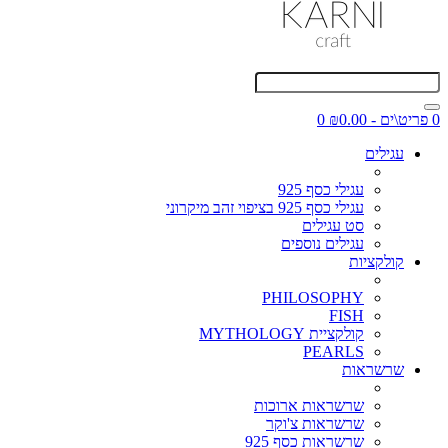
0 פריט\ים - ₪0.00
0
עגילים
עגילי כסף 925
עגילי כסף 925 בציפוי זהב מיקרוני
סט עגילים
עגילים נוספים
קולקציות
PHILOSOPHY
FISH
קולקציית MYTHOLOGY
PEARLS
שרשראות
שרשראות ארוכות
שרשראות צ'וקר
שרשראות כסף 925