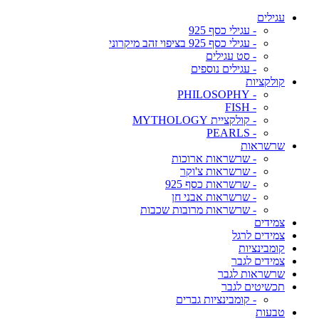
עגילים
- עגילי כסף 925
- עגילי כסף 925 בציפוי זהב מיקרוני
- סט עגילים
- עגילים נוספים
קולקציות
- PHILOSOPHY
- FISH
- קולקציית MYTHOLOGY
- PEARLS
שרשראות
- שרשראות ארוכות
- שרשראות צ'וקר
- שרשראות כסף 925
- שרשראות אבני חן
- שרשראות מרובות שכבות
צמידים
צמידים לרגל
קומבינציות
צמידים לגבר
שרשראות לגבר
תכשיטים לגבר
- קומבינציות גברים
טבעות