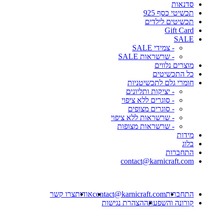
סדנאות
תכשיטי כסף 925
תכשיטים לילדים
Gift Card
SALE
- צמידי SALE
- שרשראות SALE
מוצרים נלווים
כל התכשיטים
חומרי גלם לתכשיטניות
- יציקות ותליונים
- סוגרים ללא ציפוי
- סוגרים מצופים
- שרשראות ללא ציפוי
- שרשראות מצופות
מידות
בלוג
התחברות
contact@karnicraft.com
התחברות
contact@karnicraft.com
אודות
צרו קשר
קורונה והשפעתה
הצהרת נגישות