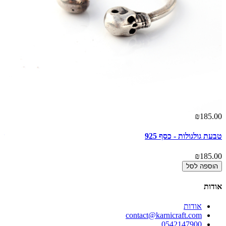
00
₪185.00
טבעת גולגולות - כסף 925
שר
00
₪185.00
הוספה לסל
אודות
אודות
contact@karnicraft.com
0542147900