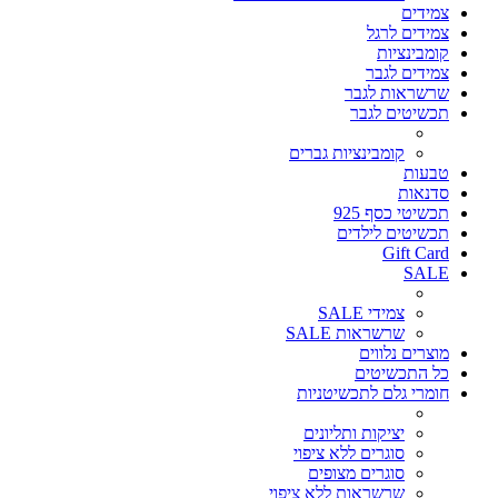
צמידים
צמידים לרגל
קומבינציות
צמידים לגבר
שרשראות לגבר
תכשיטים לגבר
קומבינציות גברים
טבעות
סדנאות
תכשיטי כסף 925
תכשיטים לילדים
Gift Card
SALE
צמידי SALE
שרשראות SALE
מוצרים נלווים
כל התכשיטים
חומרי גלם לתכשיטניות
יציקות ותליונים
סוגרים ללא ציפוי
סוגרים מצופים
שרשראות ללא ציפוי