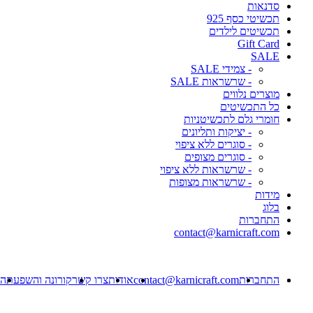
סדנאות
תכשיטי כסף 925
תכשיטים לילדים
Gift Card
SALE
- צמידי SALE
- שרשראות SALE
מוצרים נלווים
כל התכשיטים
חומרי גלם לתכשיטניות
- יציקות ותליונים
- סוגרים ללא ציפוי
- סוגרים מצופים
- שרשראות ללא ציפוי
- שרשראות מצופות
מידות
בלוג
התחברות
contact@karnicraft.com
התחברות
contact@karnicraft.com
אודות
צרו קשר
קורונה והשפעתה