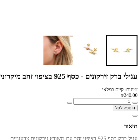
עגילי ברק זירקונים - כסף 925 בציפוי זהב מיקרוני
זמינות: קיים במלאי
₪240.00
הוספה לסל
תיאור
עגיל ברק כסף 925 בציפוי זהב עם משובץ זירקונים צבעוניים