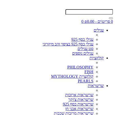
0 פריט\ים - ₪0.00
0
עגילים
עגילי כסף 925
עגילי כסף 925 בציפוי זהב מיקרוני
סט עגילים
עגילים נוספים
קולקציות
PHILOSOPHY
FISH
קולקציית MYTHOLOGY
PEARLS
שרשראות
שרשראות ארוכות
שרשראות צ'וקר
שרשראות כסף 925
שרשראות אבני חן
שרשראות מרובות שכבות