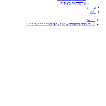
שרשראות מצופות
מידות
בלוג
ראשי
עגילי ברק זירקונים - כסף 925 בציפוי זהב מיקרוני