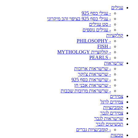
עגילים
- עגילי כסף 925
- עגילי כסף 925 בציפוי זהב מיקרוני
- סט עגילים
- עגילים נוספים
קולקציות
- PHILOSOPHY
- FISH
- קולקציית MYTHOLOGY
- PEARLS
שרשראות
- שרשראות ארוכות
- שרשראות צ'וקר
- שרשראות כסף 925
- שרשראות אבני חן
- שרשראות מרובות שכבות
צמידים
צמידים לרגל
קומבינציות
צמידים לגבר
שרשראות לגבר
תכשיטים לגבר
- קומבינציות גברים
טבעות