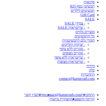
סדנאות
תכשיטי כסף 925
תכשיטים לילדים
Gift Card
SALE
- צמידי SALE
- שרשראות SALE
מוצרים נלווים
כל התכשיטים
חומרי גלם לתכשיטניות
- יציקות ותליונים
- סוגרים ללא ציפוי
- סוגרים מצופים
- שרשראות ללא ציפוי
- שרשראות מצופות
מידות
בלוג
התחברות
contact@karnicraft.com
התחברות
contact@karnicraft.com
אודות
צרו קשר
קורונה והשפעתה
הצהרת נגישות