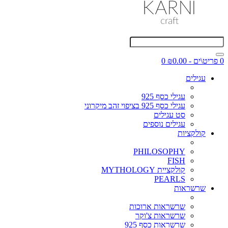
0 פריט\ים - ₪0.00
0
עגילים
עגילי כסף 925
עגילי כסף 925 בציפוי זהב מיקרוני
סט עגילים
עגילים נוספים
קולקציות
PHILOSOPHY
FISH
קולקציית MYTHOLOGY
PEARLS
שרשראות
שרשראות ארוכות
שרשראות צ'וקר
שרשראות כסף 925