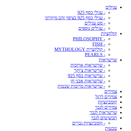
עגילים
- עגילי כסף 925
- עגילי כסף 925 בציפוי זהב מיקרוני
- סט עגילים
- עגילים נוספים
קולקציות
- PHILOSOPHY
- FISH
- קולקציית MYTHOLOGY
- PEARLS
שרשראות
- שרשראות ארוכות
- שרשראות צ'וקר
- שרשראות כסף 925
- שרשראות אבני חן
- שרשראות מרובות שכבות
צמידים
צמידים לרגל
קומבינציות
צמידים לגבר
שרשראות לגבר
תכשיטים לגבר
- קומבינציות גברים
טבעות