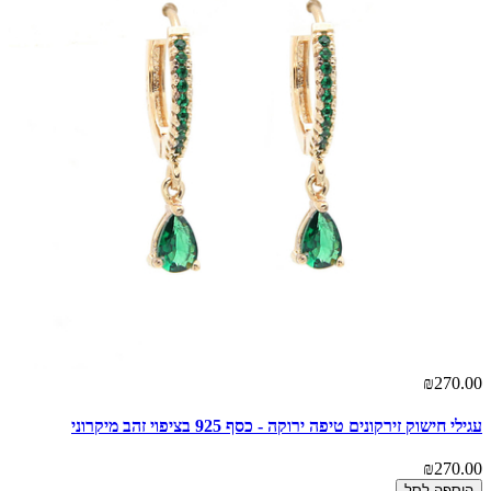
₪270.00
עגילי חישוק זירקונים טיפה ירוקה - כסף 925 בציפוי זהב מיקרוני
₪270.00
הוספה לסל