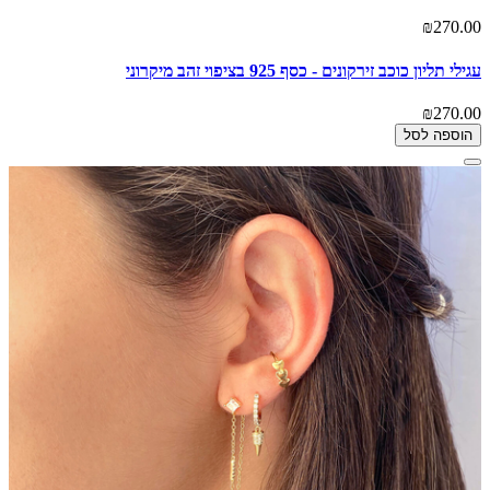
₪270.00
עגילי תליון כוכב זירקונים - כסף 925 בציפוי זהב מיקרוני
₪270.00
הוספה לסל