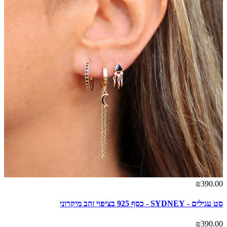
₪390.00
סט עגילים - SYDNEY - כסף 925 בציפוי זהב מיקרוני
₪390.00