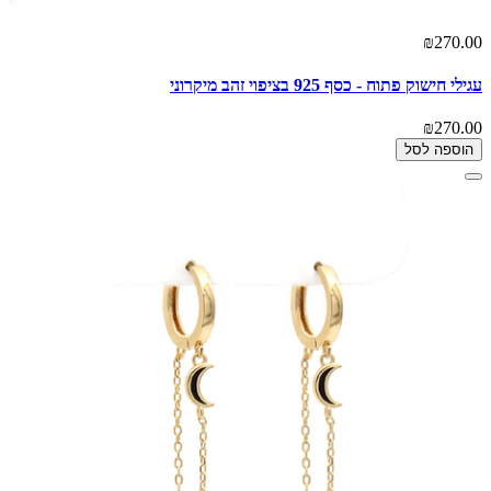
₪270.00
עגילי חישוק פתוח - כסף 925 בציפוי זהב מיקרוני
₪270.00
הוספה לסל