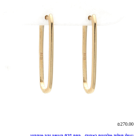
₪270.00
עגילי חוליה מלבניים (ארוך) - כסף 925 בציפוי זהב מיקרוני