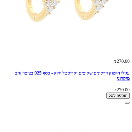
₪270.00
עגילי חישוק זירקונים שקופים וקריסטל ירוק - כסף 925 בציפוי זהב
מיקרוני
₪270.00
הוספה לסל