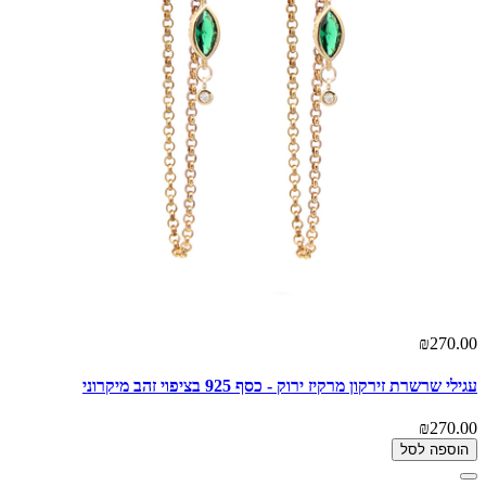
₪270.00
עגילי שרשרת זירקון מרקיז ירוק - כסף 925 בציפוי זהב מיקרוני
₪270.00
הוספה לסל