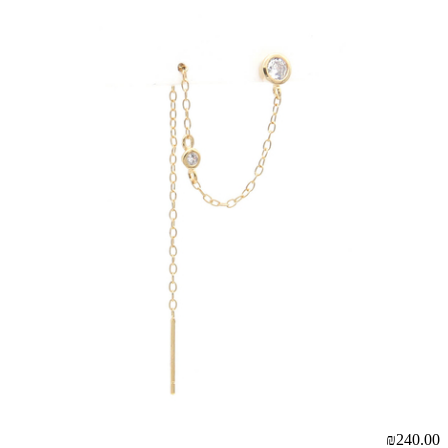
₪240.00