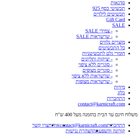
סדנאות
תכשיטי כסף 925
תכשיטים לילדים
Gift Card
SALE
- צמידי SALE
- שרשראות SALE
מוצרים נלווים
כל התכשיטים
חומרי גלם לתכשיטניות
- יציקות ותליונים
- סוגרים ללא ציפוי
- סוגרים מצופים
- שרשראות ללא ציפוי
- שרשראות מצופות
מידות
בלוג
התחברות
contact@karnicraft.com
משלוח חינם עד הבית בהזמנה מעל 400 ש"ח
התחברות
contact@karnicraft.com
אודות
צרו קשר
קורונה והשפעתה
הצהרת נגישות