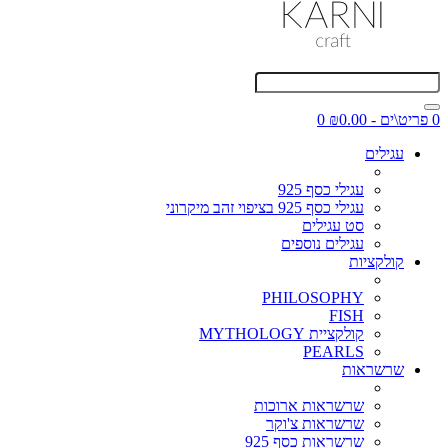
0 פריט\ים - ₪0.00
0
עגילים
עגילי כסף 925
עגילי כסף 925 בציפוי זהב מיקרוני
סט עגילים
עגילים נוספים
קולקציות
PHILOSOPHY
FISH
קולקציית MYTHOLOGY
PEARLS
שרשראות
שרשראות ארוכות
שרשראות צ'וקר
שרשראות כסף 925