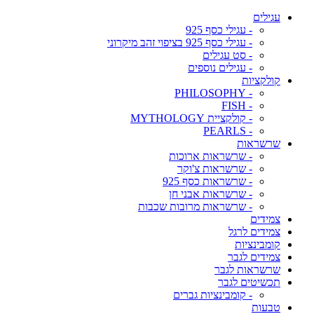
עגילים
- עגילי כסף 925
- עגילי כסף 925 בציפוי זהב מיקרוני
- סט עגילים
- עגילים נוספים
קולקציות
- PHILOSOPHY
- FISH
- קולקציית MYTHOLOGY
- PEARLS
שרשראות
- שרשראות ארוכות
- שרשראות צ'וקר
- שרשראות כסף 925
- שרשראות אבני חן
- שרשראות מרובות שכבות
צמידים
צמידים לרגל
קומבינציות
צמידים לגבר
שרשראות לגבר
תכשיטים לגבר
- קומבינציות גברים
טבעות