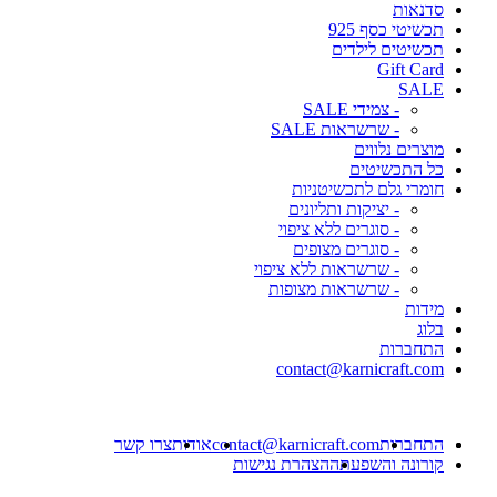
סדנאות
תכשיטי כסף 925
תכשיטים לילדים
Gift Card
SALE
- צמידי SALE
- שרשראות SALE
מוצרים נלווים
כל התכשיטים
חומרי גלם לתכשיטניות
- יציקות ותליונים
- סוגרים ללא ציפוי
- סוגרים מצופים
- שרשראות ללא ציפוי
- שרשראות מצופות
מידות
בלוג
התחברות
contact@karnicraft.com
התחברות
contact@karnicraft.com
אודות
צרו קשר
קורונה והשפעתה
הצהרת נגישות