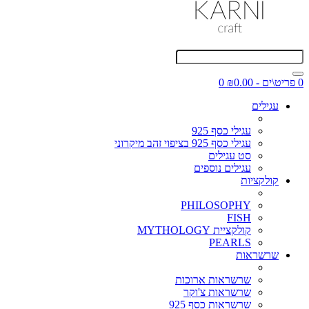
0 פריט\ים - ₪0.00
0
עגילים
עגילי כסף 925
עגילי כסף 925 בציפוי זהב מיקרוני
סט עגילים
עגילים נוספים
קולקציות
PHILOSOPHY
FISH
קולקציית MYTHOLOGY
PEARLS
שרשראות
שרשראות ארוכות
שרשראות צ'וקר
שרשראות כסף 925