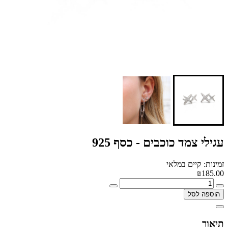
עגילי צמד כוכבים - כסף 925
זמינות: קיים במלאי
₪185.00
הוספה לסל
תיאור