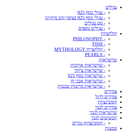
עגילים
- עגילי כסף 925
- עגילי כסף 925 בציפוי זהב מיקרוני
- סט עגילים
- עגילים נוספים
קולקציות
- PHILOSOPHY
- FISH
- קולקציית MYTHOLOGY
- PEARLS
שרשראות
- שרשראות ארוכות
- שרשראות צ'וקר
- שרשראות כסף 925
- שרשראות אבני חן
- שרשראות מרובות שכבות
צמידים
צמידים לרגל
קומבינציות
צמידים לגבר
שרשראות לגבר
תכשיטים לגבר
- קומבינציות גברים
טבעות