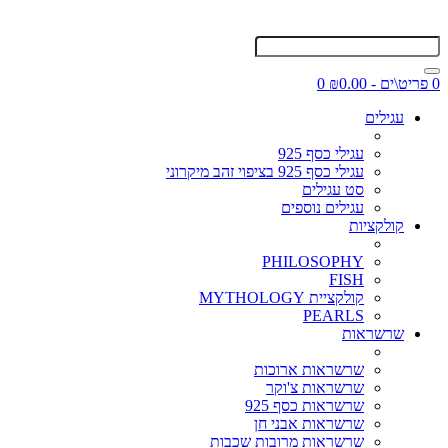
0 פריט\ים - ₪0.00
0
עגילים
עגילי כסף 925
עגילי כסף 925 בציפוי זהב מיקרוני
סט עגילים
עגילים נוספים
קולקציות
PHILOSOPHY
FISH
קולקציית MYTHOLOGY
PEARLS
שרשראות
שרשראות ארוכות
שרשראות צ'וקר
שרשראות כסף 925
שרשראות אבני חן
שרשראות מרובות שכבות