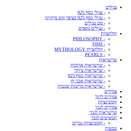
עגילים
- עגילי כסף 925
- עגילי כסף 925 בציפוי זהב מיקרוני
- סט עגילים
- עגילים נוספים
קולקציות
- PHILOSOPHY
- FISH
- קולקציית MYTHOLOGY
- PEARLS
שרשראות
- שרשראות ארוכות
- שרשראות צ'וקר
- שרשראות כסף 925
- שרשראות אבני חן
- שרשראות מרובות שכבות
צמידים
צמידים לרגל
קומבינציות
צמידים לגבר
שרשראות לגבר
תכשיטים לגבר
- קומבינציות גברים
טבעות