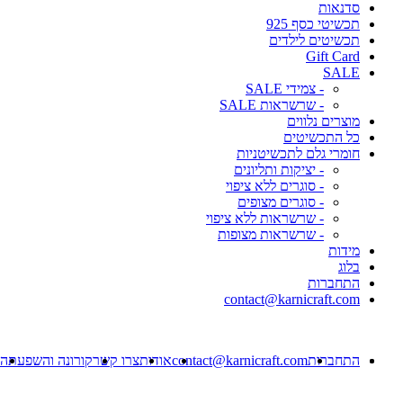
סדנאות
תכשיטי כסף 925
תכשיטים לילדים
Gift Card
SALE
- צמידי SALE
- שרשראות SALE
מוצרים נלווים
כל התכשיטים
חומרי גלם לתכשיטניות
- יציקות ותליונים
- סוגרים ללא ציפוי
- סוגרים מצופים
- שרשראות ללא ציפוי
- שרשראות מצופות
מידות
בלוג
התחברות
contact@karnicraft.com
התחברות
contact@karnicraft.com
אודות
צרו קשר
קורונה והשפעתה