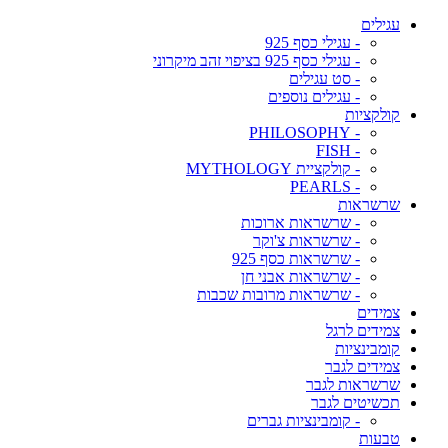
עגילים
- עגילי כסף 925
- עגילי כסף 925 בציפוי זהב מיקרוני
- סט עגילים
- עגילים נוספים
קולקציות
- PHILOSOPHY
- FISH
- קולקציית MYTHOLOGY
- PEARLS
שרשראות
- שרשראות ארוכות
- שרשראות צ'וקר
- שרשראות כסף 925
- שרשראות אבני חן
- שרשראות מרובות שכבות
צמידים
צמידים לרגל
קומבינציות
צמידים לגבר
שרשראות לגבר
תכשיטים לגבר
- קומבינציות גברים
טבעות