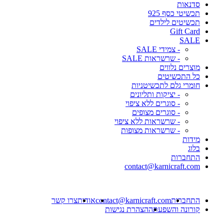
סדנאות
תכשיטי כסף 925
תכשיטים לילדים
Gift Card
SALE
- צמידי SALE
- שרשראות SALE
מוצרים נלווים
כל התכשיטים
חומרי גלם לתכשיטניות
- יציקות ותליונים
- סוגרים ללא ציפוי
- סוגרים מצופים
- שרשראות ללא ציפוי
- שרשראות מצופות
מידות
בלוג
התחברות
contact@karnicraft.com
התחברות
contact@karnicraft.com
אודות
צרו קשר
קורונה והשפעתה
הצהרת נגישות