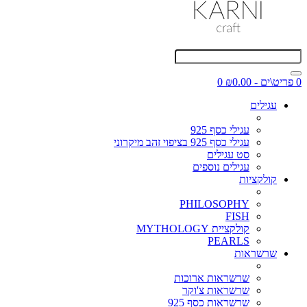
0 פריט\ים - ₪0.00
0
עגילים
עגילי כסף 925
עגילי כסף 925 בציפוי זהב מיקרוני
סט עגילים
עגילים נוספים
קולקציות
PHILOSOPHY
FISH
קולקציית MYTHOLOGY
PEARLS
שרשראות
שרשראות ארוכות
שרשראות צ'וקר
שרשראות כסף 925