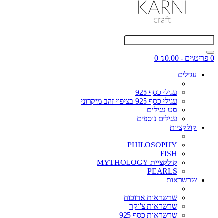
0 פריט\ים - ₪0.00
0
עגילים
עגילי כסף 925
עגילי כסף 925 בציפוי זהב מיקרוני
סט עגילים
עגילים נוספים
קולקציות
PHILOSOPHY
FISH
קולקציית MYTHOLOGY
PEARLS
שרשראות
שרשראות ארוכות
שרשראות צ'וקר
שרשראות כסף 925