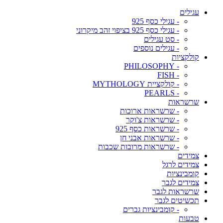
עגילים
- עגילי כסף 925
- עגילי כסף 925 בציפוי זהב מיקרוני
- סט עגילים
- עגילים נוספים
קולקציות
- PHILOSOPHY
- FISH
- קולקציית MYTHOLOGY
- PEARLS
שרשראות
- שרשראות ארוכות
- שרשראות צ'וקר
- שרשראות כסף 925
- שרשראות אבני חן
- שרשראות מרובות שכבות
צמידים
צמידים לרגל
קומבינציות
צמידים לגבר
שרשראות לגבר
תכשיטים לגבר
- קומבינציות גברים
טבעות