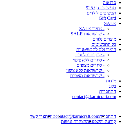
סדנאות
תכשיטי כסף 925
תכשיטים לילדים
Gift Card
SALE
- צמידי SALE
- שרשראות SALE
מוצרים נלווים
כל התכשיטים
חומרי גלם לתכשיטניות
- יציקות ותליונים
- סוגרים ללא ציפוי
- סוגרים מצופים
- שרשראות ללא ציפוי
- שרשראות מצופות
מידות
בלוג
התחברות
contact@karnicraft.com
התחברות
contact@karnicraft.com
אודות
צרו קשר
קורונה והשפעתה
הצהרת נגישות