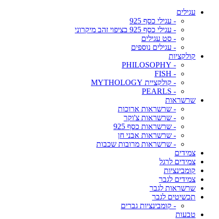
עגילים
- עגילי כסף 925
- עגילי כסף 925 בציפוי זהב מיקרוני
- סט עגילים
- עגילים נוספים
קולקציות
- PHILOSOPHY
- FISH
- קולקציית MYTHOLOGY
- PEARLS
שרשראות
- שרשראות ארוכות
- שרשראות צ'וקר
- שרשראות כסף 925
- שרשראות אבני חן
- שרשראות מרובות שכבות
צמידים
צמידים לרגל
קומבינציות
צמידים לגבר
שרשראות לגבר
תכשיטים לגבר
- קומבינציות גברים
טבעות