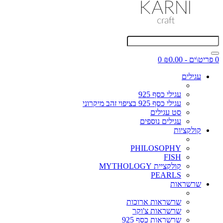
0 פריט\ים - ₪0.00
0
עגילים
עגילי כסף 925
עגילי כסף 925 בציפוי זהב מיקרוני
סט עגילים
עגילים נוספים
קולקציות
PHILOSOPHY
FISH
קולקציית MYTHOLOGY
PEARLS
שרשראות
שרשראות ארוכות
שרשראות צ'וקר
שרשראות כסף 925