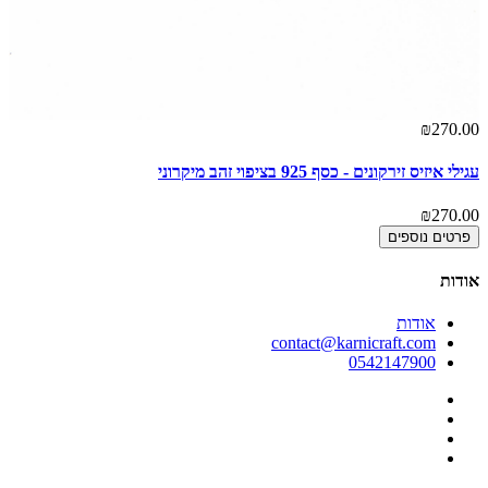
00
₪270.00
עגילי איזיס זירקונים - כסף 925 בציפוי זהב מיקרוני
סט עגי
00
₪270.00
פרטים נוספים
אודות
אודות
contact@karnicraft.com
0542147900