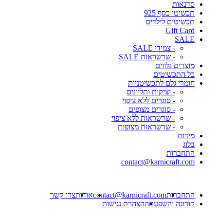
סדנאות
תכשיטי כסף 925
תכשיטים לילדים
Gift Card
SALE
- צמידי SALE
- שרשראות SALE
מוצרים נלווים
כל התכשיטים
חומרי גלם לתכשיטניות
- יציקות ותליונים
- סוגרים ללא ציפוי
- סוגרים מצופים
- שרשראות ללא ציפוי
- שרשראות מצופות
מידות
בלוג
התחברות
contact@karnicraft.com
התחברות
contact@karnicraft.com
אודות
צרו קשר
קורונה והשפעתה
הצהרת נגישות