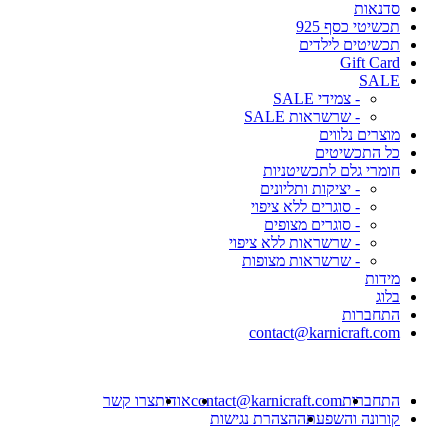
סדנאות
תכשיטי כסף 925
תכשיטים לילדים
Gift Card
SALE
- צמידי SALE
- שרשראות SALE
מוצרים נלווים
כל התכשיטים
חומרי גלם לתכשיטניות
- יציקות ותליונים
- סוגרים ללא ציפוי
- סוגרים מצופים
- שרשראות ללא ציפוי
- שרשראות מצופות
מידות
בלוג
התחברות
contact@karnicraft.com
התחברות
contact@karnicraft.com
אודות
צרו קשר
קורונה והשפעתה
הצהרת נגישות