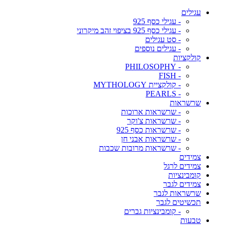
עגילים
- עגילי כסף 925
- עגילי כסף 925 בציפוי זהב מיקרוני
- סט עגילים
- עגילים נוספים
קולקציות
- PHILOSOPHY
- FISH
- קולקציית MYTHOLOGY
- PEARLS
שרשראות
- שרשראות ארוכות
- שרשראות צ'וקר
- שרשראות כסף 925
- שרשראות אבני חן
- שרשראות מרובות שכבות
צמידים
צמידים לרגל
קומבינציות
צמידים לגבר
שרשראות לגבר
תכשיטים לגבר
- קומבינציות גברים
טבעות