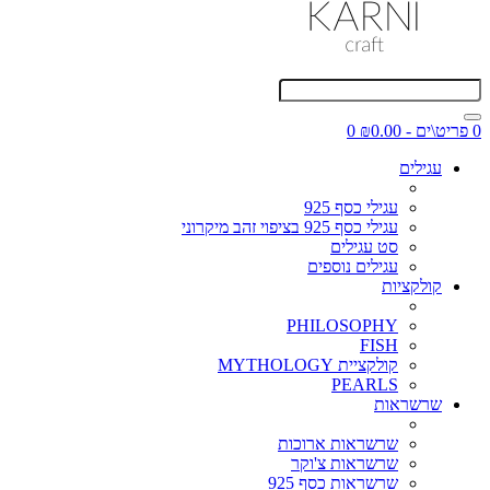
0 פריט\ים - ₪0.00
0
עגילים
עגילי כסף 925
עגילי כסף 925 בציפוי זהב מיקרוני
סט עגילים
עגילים נוספים
קולקציות
PHILOSOPHY
FISH
קולקציית MYTHOLOGY
PEARLS
שרשראות
שרשראות ארוכות
שרשראות צ'וקר
שרשראות כסף 925