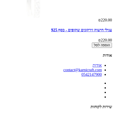
00
₪220.00
עגילי חישוק זירקונים שקופים - כסף 925
קומ
00
₪220.00
הוספה לסל
אודות
אודות
contact@karnicraft.com
0542147900
שירות לקוחות