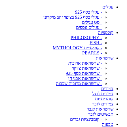
עגילים
- עגילי כסף 925
- עגילי כסף 925 בציפוי זהב מיקרוני
- סט עגילים
- עגילים נוספים
קולקציות
- PHILOSOPHY
- FISH
- קולקציית MYTHOLOGY
- PEARLS
שרשראות
- שרשראות ארוכות
- שרשראות צ'וקר
- שרשראות כסף 925
- שרשראות אבני חן
- שרשראות מרובות שכבות
צמידים
צמידים לרגל
קומבינציות
צמידים לגבר
שרשראות לגבר
תכשיטים לגבר
- קומבינציות גברים
טבעות