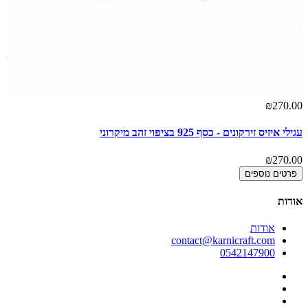
00
₪270.00
עגילי איזיס זירקונים - כסף 925 בציפוי זהב מיקרוני
עגי
00
₪270.00
פרטים נוספים
אודות
אודות
contact@karnicraft.com
0542147900