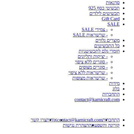
סדנאות
תכשיטי כסף 925
תכשיטים לילדים
Gift Card
SALE
- צמידי SALE
- שרשראות SALE
מוצרים נלווים
כל התכשיטים
חומרי גלם לתכשיטניות
- יציקות ותליונים
- סוגרים ללא ציפוי
- סוגרים מצופים
- שרשראות ללא ציפוי
- שרשראות מצופות
מידות
בלוג
התחברות
contact@karnicraft.com
התחברות
contact@karnicraft.com
אודות
צרו קשר
קורונה והשפעתה
הצהרת נגישות