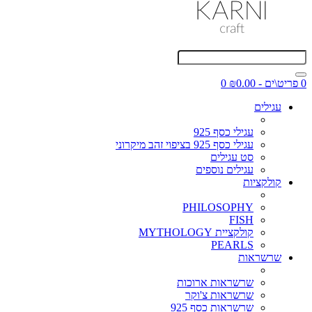
0 פריט\ים - ₪0.00
0
עגילים
עגילי כסף 925
עגילי כסף 925 בציפוי זהב מיקרוני
סט עגילים
עגילים נוספים
קולקציות
PHILOSOPHY
FISH
קולקציית MYTHOLOGY
PEARLS
שרשראות
שרשראות ארוכות
שרשראות צ'וקר
שרשראות כסף 925