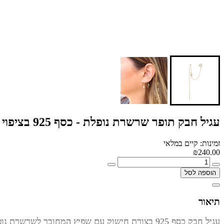
עגיל חבק תופר שרשרת נופלת - כסף 925 בציפוי זהב מיקרוני
זמינות: קיים במלאי
₪240.00
הוספה לסל
תיאור
עגיל חבק כסף 925 בצורת חישוק עם שפיץ המחובר לשרשרת נופלת או הניתנת להשחלה