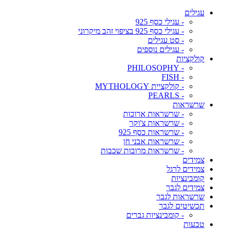
עגילים
- עגילי כסף 925
- עגילי כסף 925 בציפוי זהב מיקרוני
- סט עגילים
- עגילים נוספים
קולקציות
- PHILOSOPHY
- FISH
- קולקציית MYTHOLOGY
- PEARLS
שרשראות
- שרשראות ארוכות
- שרשראות צ'וקר
- שרשראות כסף 925
- שרשראות אבני חן
- שרשראות מרובות שכבות
צמידים
צמידים לרגל
קומבינציות
צמידים לגבר
שרשראות לגבר
תכשיטים לגבר
- קומבינציות גברים
טבעות