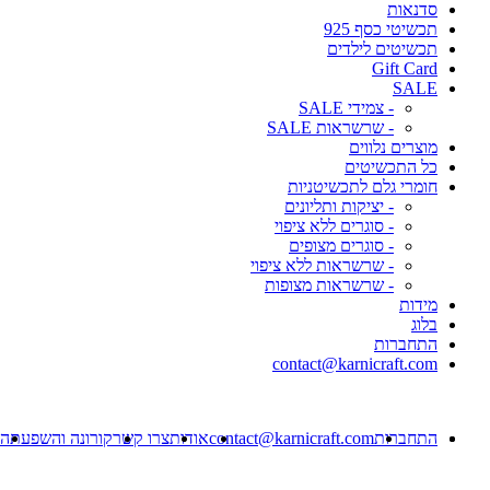
סדנאות
תכשיטי כסף 925
תכשיטים לילדים
Gift Card
SALE
- צמידי SALE
- שרשראות SALE
מוצרים נלווים
כל התכשיטים
חומרי גלם לתכשיטניות
- יציקות ותליונים
- סוגרים ללא ציפוי
- סוגרים מצופים
- שרשראות ללא ציפוי
- שרשראות מצופות
מידות
בלוג
התחברות
contact@karnicraft.com
התחברות
contact@karnicraft.com
אודות
צרו קשר
קורונה והשפעתה