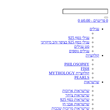
0 פריט\ים - ₪0.00
0
עגילים
עגילי כסף 925
עגילי כסף 925 בציפוי זהב מיקרוני
סט עגילים
עגילים נוספים
קולקציות
PHILOSOPHY
FISH
קולקציית MYTHOLOGY
PEARLS
שרשראות
שרשראות ארוכות
שרשראות צ'וקר
שרשראות כסף 925
שרשראות אבני חן
שרשראות מרובות שכבות