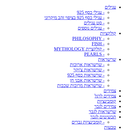
עגילים
- עגילי כסף 925
- עגילי כסף 925 בציפוי זהב מיקרוני
- סט עגילים
- עגילים נוספים
קולקציות
- PHILOSOPHY
- FISH
- קולקציית MYTHOLOGY
- PEARLS
שרשראות
- שרשראות ארוכות
- שרשראות צ'וקר
- שרשראות כסף 925
- שרשראות אבני חן
- שרשראות מרובות שכבות
צמידים
צמידים לרגל
קומבינציות
צמידים לגבר
שרשראות לגבר
תכשיטים לגבר
- קומבינציות גברים
טבעות