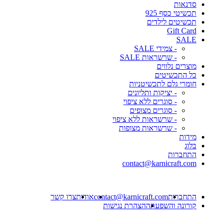
סדנאות
תכשיטי כסף 925
תכשיטים לילדים
Gift Card
SALE
- צמידי SALE
- שרשראות SALE
מוצרים נלווים
כל התכשיטים
חומרי גלם לתכשיטניות
- יציקות ותליונים
- סוגרים ללא ציפוי
- סוגרים מצופים
- שרשראות ללא ציפוי
- שרשראות מצופות
מידות
בלוג
התחברות
contact@karnicraft.com
התחברות
contact@karnicraft.com
אודות
צרו קשר
קורונה והשפעתה
הצהרת נגישות