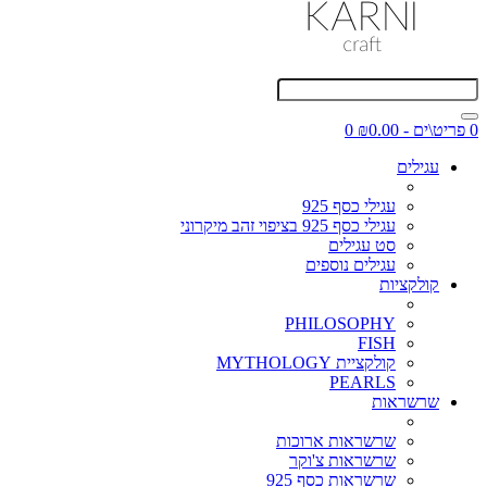
0 פריט\ים - ₪0.00
0
עגילים
עגילי כסף 925
עגילי כסף 925 בציפוי זהב מיקרוני
סט עגילים
עגילים נוספים
קולקציות
PHILOSOPHY
FISH
קולקציית MYTHOLOGY
PEARLS
שרשראות
שרשראות ארוכות
שרשראות צ'וקר
שרשראות כסף 925